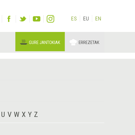
ES
EU
EN
GURE JANTOKIAK
ERREZETAK
U
V
W
X
Y
Z