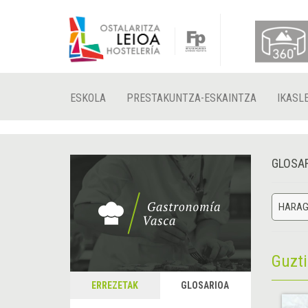
ESKOLA
PRESTAKUNTZA-ESKAINTZA
IKASL
GLOSA
HARAG
Guzt
ERREZETAK
GLOSARIOA