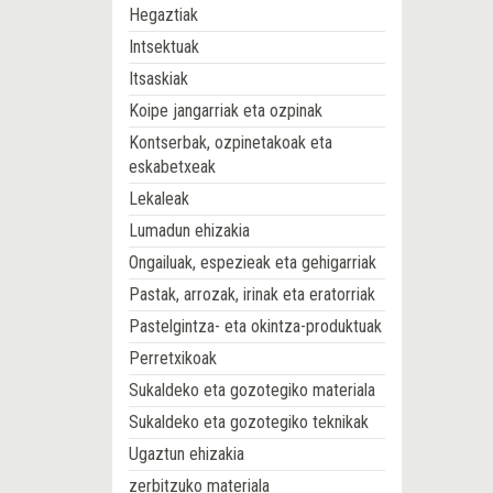
Hegaztiak
Intsektuak
Itsaskiak
Koipe jangarriak eta ozpinak
Kontserbak, ozpinetakoak eta
eskabetxeak
Lekaleak
Lumadun ehizakia
Ongailuak, espezieak eta gehigarriak
Pastak, arrozak, irinak eta eratorriak
Pastelgintza- eta okintza-produktuak
Perretxikoak
Sukaldeko eta gozotegiko materiala
Sukaldeko eta gozotegiko teknikak
Ugaztun ehizakia
zerbitzuko materiala