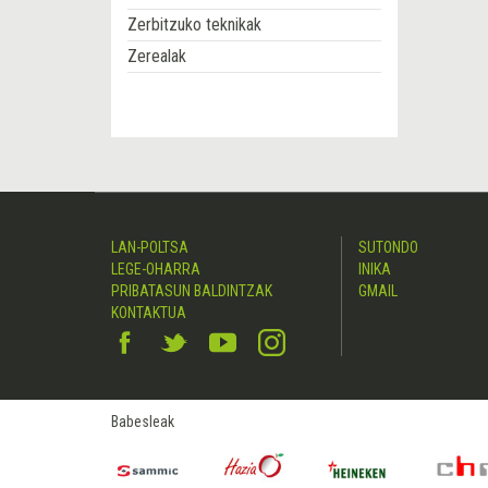
Zerbitzuko teknikak
Zerealak
LAN-POLTSA
SUTONDO
LEGE-OHARRA
INIKA
PRIBATASUN BALDINTZAK
GMAIL
KONTAKTUA
Babesleak