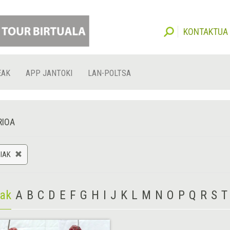
KONTAKTUA
EAK
APP JANTOKI
LAN-POLTSA
RIOA
IAK
iak
A
B
C
D
E
F
G
H
I
J
K
L
M
N
O
P
Q
R
S
T