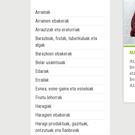
Arrainak
Arrainen ebakerak
Arrautzak eta eratorriak
Barazkiak, frutak, tuberkuluak eta
algak
MA
Barazkien ebakerak
At
Belar usaintsuak
be
Edariak
at
bo
Errailak
At
Esnea, esne-gaina eta esnekiak
Fruitu lehorrak
Haragiak
Haragien ebakerak
Haragi-produktuak, gazituak,
ontzutuak eta fianbreak