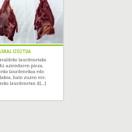
SKAL IZOZTUA
zealdeko laurdenetako
hi-aziendaren pieza,
zeko laurdenekoa edo
lakoa, hain zuzen ere.
zeko laurdenetan d[...]