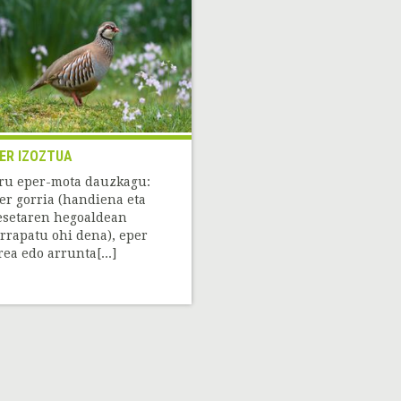
ER IZOZTUA
ru eper-mota dauzkagu:
er gorria (handiena eta
setaren hegoaldean
rrapatu ohi dena), eper
rea edo arrunta[...]