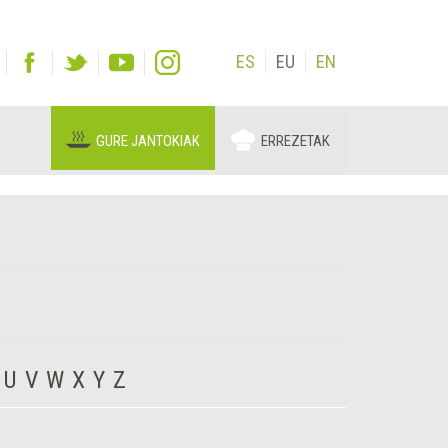
ES
EU
EN
GURE JANTOKIAK
ERREZETAK
U
V
W
X
Y
Z