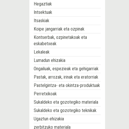
Hegaztiak
Intsektuak
Itsaskiak
Koipe jangarriak eta ozpinak
Kontserbak, ozpinetakoak eta
eskabetxeak
Lekaleak
Lumadun ehizakia
Ongailuak, espezieak eta gehigarriak
Pastak, arrozak, irinak eta eratorriak
Pastelgintza- eta okintza-produktuak
Perretxikoak
Sukaldeko eta gozotegiko materiala
Sukaldeko eta gozotegiko teknikak
Ugaztun ehizakia
zerbitzuko materiala