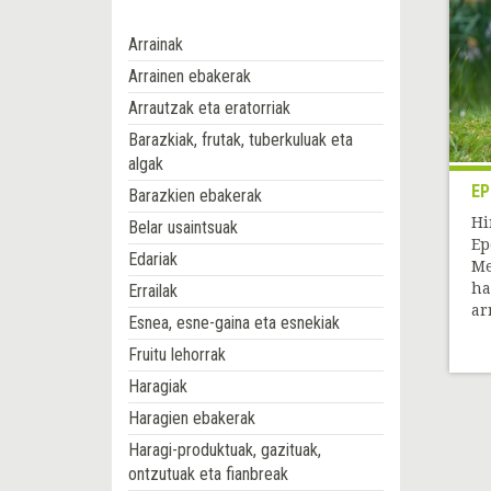
Arrainak
Arrainen ebakerak
Arrautzak eta eratorriak
Barazkiak, frutak, tuberkuluak eta
algak
EP
Barazkien ebakerak
Hi
Belar usaintsuak
Ep
Edariak
Me
ha
Errailak
ar
Esnea, esne-gaina eta esnekiak
Fruitu lehorrak
Haragiak
Haragien ebakerak
Haragi-produktuak, gazituak,
ontzutuak eta fianbreak