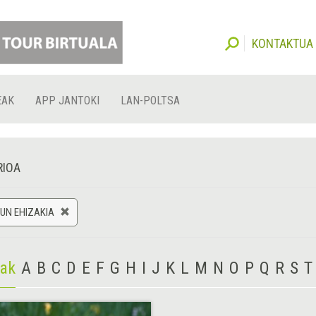
KONTAKTUA
EAK
APP JANTOKI
LAN-POLTSA
RIOA
UN EHIZAKIA
iak
A
B
C
D
E
F
G
H
I
J
K
L
M
N
O
P
Q
R
S
T