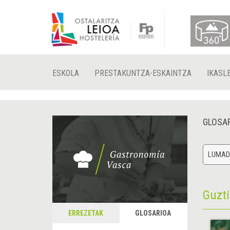
ESKOLA
PRESTAKUNTZA-ESKAINTZA
IKASL
GLOSA
LUMAD
Guzt
ERREZETAK
GLOSARIOA