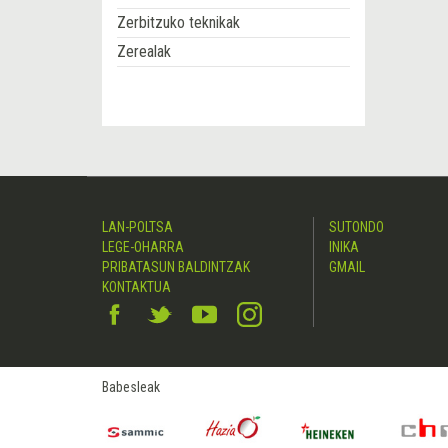
Zerbitzuko teknikak
Zerealak
LAN-POLTSA
SUTONDO
LEGE-OHARRA
INIKA
PRIBATASUN BALDINTZAK
GMAIL
KONTAKTUA
Babesleak