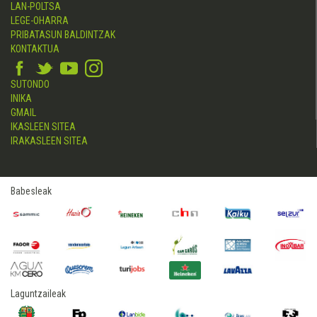
LAN-POLTSA
LEGE-OHARRA
PRIBATASUN BALDINTZAK
KONTAKTUA
SUTONDO
INIKA
GMAIL
IKASLEEN SITEA
IRAKASLEEN SITEA
Babesleak
Laguntzaileak