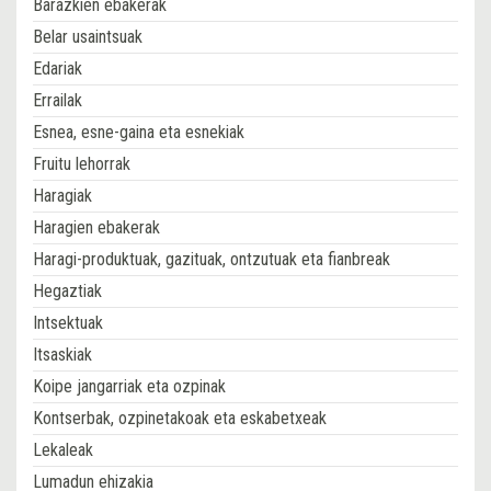
Barazkien ebakerak
Belar usaintsuak
Edariak
Errailak
Esnea, esne-gaina eta esnekiak
Fruitu lehorrak
Haragiak
Haragien ebakerak
Haragi-produktuak, gazituak, ontzutuak eta fianbreak
Hegaztiak
Intsektuak
Itsaskiak
Koipe jangarriak eta ozpinak
Kontserbak, ozpinetakoak eta eskabetxeak
Lekaleak
Lumadun ehizakia