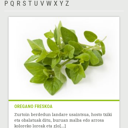
P
Q
R
S
T
U
V
W
X
Y
Z
OREGANO FRESKOA
Zurtoin berdedun landare usaintsua, hosto txiki
eta obalatuak ditu, buruan malba edo arrosa
koloreko loreak eta glo[...]