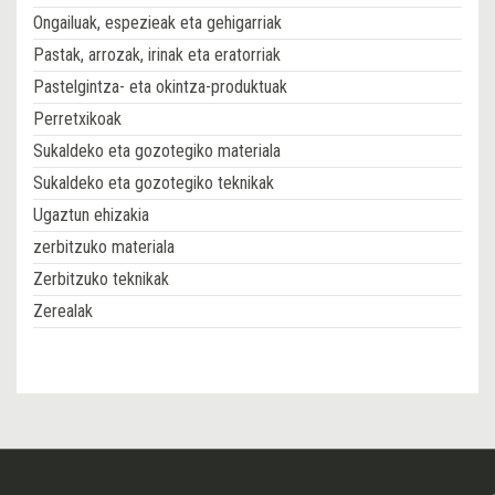
Ongailuak, espezieak eta gehigarriak
Pastak, arrozak, irinak eta eratorriak
Pastelgintza- eta okintza-produktuak
Perretxikoak
Sukaldeko eta gozotegiko materiala
Sukaldeko eta gozotegiko teknikak
Ugaztun ehizakia
zerbitzuko materiala
Zerbitzuko teknikak
Zerealak