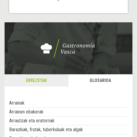
ERREZETAK
GLOSARIOA
Arrainak
Arrainen ebakerak
Arrautzak eta eratorriak
Barazkiak, frutak, tuberkuluak eta algak