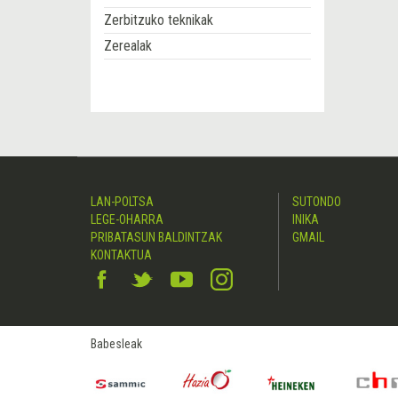
Zerbitzuko teknikak
Zerealak
LAN-POLTSA
SUTONDO
LEGE-OHARRA
INIKA
PRIBATASUN BALDINTZAK
GMAIL
KONTAKTUA
Babesleak