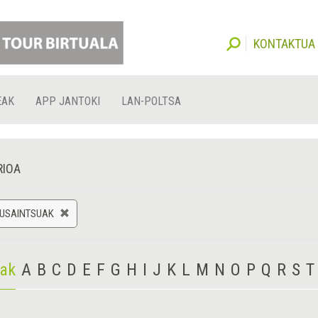
KONTAKTUA
EAK
APP JANTOKI
LAN-POLTSA
RIOA
 USAINTSUAK
iak
A
B
C
D
E
F
G
H
I
J
K
L
M
N
O
P
Q
R
S
T