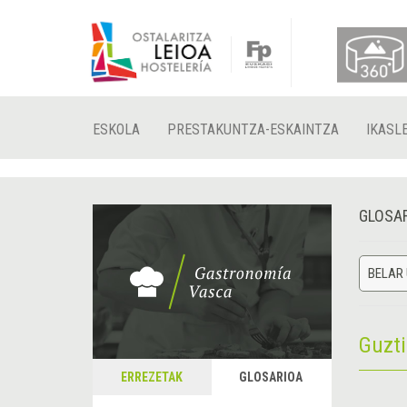
ESKOLA
PRESTAKUNTZA-ESKAINTZA
IKASL
GLOSA
BELAR
Guzt
ERREZETAK
GLOSARIOA