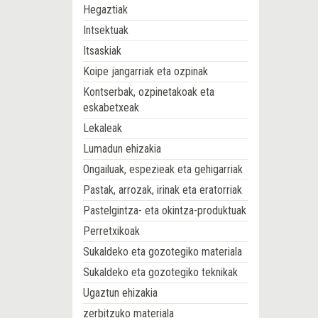
Hegaztiak
Intsektuak
Itsaskiak
Koipe jangarriak eta ozpinak
Kontserbak, ozpinetakoak eta
eskabetxeak
Lekaleak
Lumadun ehizakia
Ongailuak, espezieak eta gehigarriak
Pastak, arrozak, irinak eta eratorriak
Pastelgintza- eta okintza-produktuak
Perretxikoak
Sukaldeko eta gozotegiko materiala
Sukaldeko eta gozotegiko teknikak
Ugaztun ehizakia
zerbitzuko materiala