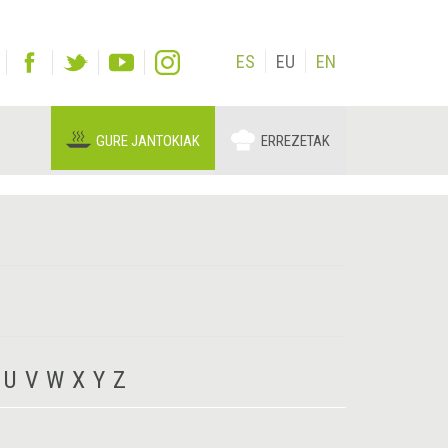
ES
EU
EN
GURE JANTOKIAK
ERREZETAK
U
V
W
X
Y
Z