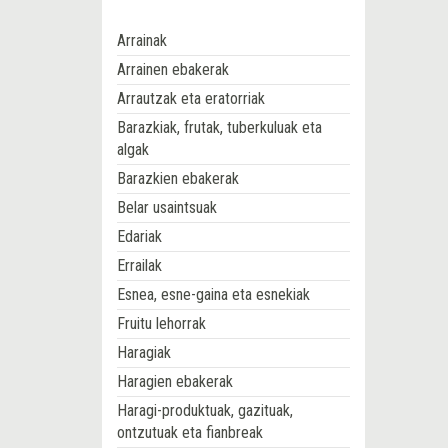
Arrainak
Arrainen ebakerak
Arrautzak eta eratorriak
Barazkiak, frutak, tuberkuluak eta
algak
Barazkien ebakerak
Belar usaintsuak
Edariak
Errailak
Esnea, esne-gaina eta esnekiak
Fruitu lehorrak
Haragiak
Haragien ebakerak
Haragi-produktuak, gazituak,
ontzutuak eta fianbreak