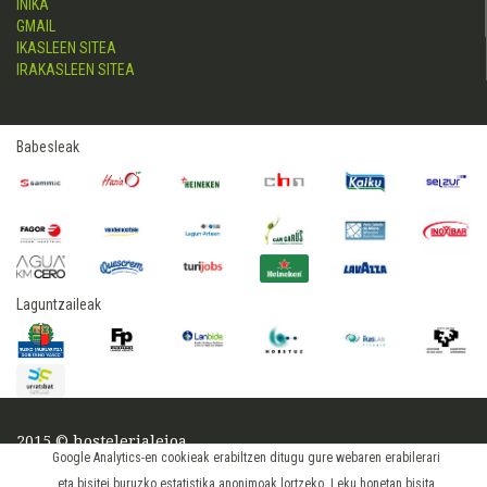
INIKA
GMAIL
IKASLEEN SITEA
IRAKASLEEN SITEA
Babesleak
Laguntzaileak
2015 © hostelerialeioa
Google Analytics-en cookieak erabiltzen ditugu gure webaren erabilerari
Log in
eta bisitei buruzko estatistika anonimoak lortzeko. Leku honetan bisita