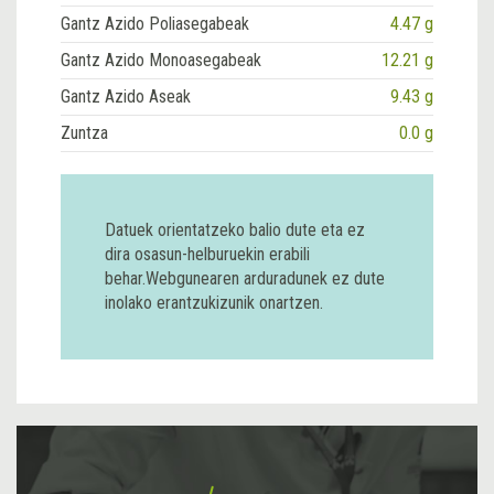
Gantz Azido Poliasegabeak
4.47 g
Gantz Azido Monoasegabeak
12.21 g
Gantz Azido Aseak
9.43 g
Zuntza
0.0 g
Datuek orientatzeko balio dute eta ez
dira osasun-helburuekin erabili
behar.Webgunearen arduradunek ez dute
inolako erantzukizunik onartzen.