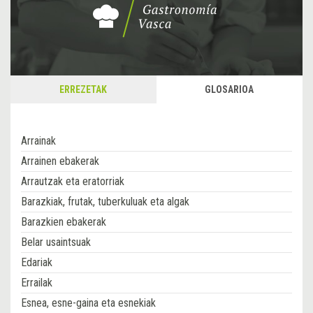
ERREZETAK
GLOSARIOA
Arrainak
Arrainen ebakerak
Arrautzak eta eratorriak
Barazkiak, frutak, tuberkuluak eta algak
Barazkien ebakerak
Belar usaintsuak
Edariak
Errailak
Esnea, esne-gaina eta esnekiak