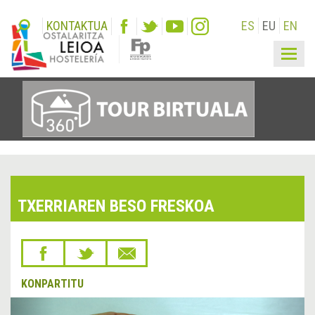
KONTAKTUA
ES
EU
EN
Togg
navig
TXERRIAREN BESO FRESKOA
KONPARTITU
&lsaquo;
Hurr