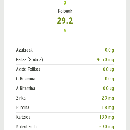
g
Koipeak
29.2
g
Azukreak
0.0 g
Gatza (Sodioa)
965.0 mg
Azido Folikoa
0.0 ug
C Bitamina
0.0 g
A Bitamina
0.0 ug
Zinka
2.3 mg
Burdina
1.8 mg
Kaltzioa
13.0 mg
Kolesterola
69.0 mg