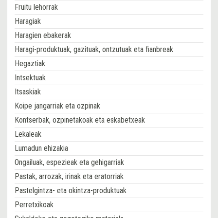
Fruitu lehorrak
Haragiak
Haragien ebakerak
Haragi-produktuak, gazituak, ontzutuak eta fianbreak
Hegaztiak
Intsektuak
Itsaskiak
Koipe jangarriak eta ozpinak
Kontserbak, ozpinetakoak eta eskabetxeak
Lekaleak
Lumadun ehizakia
Ongailuak, espezieak eta gehigarriak
Pastak, arrozak, irinak eta eratorriak
Pastelgintza- eta okintza-produktuak
Perretxikoak