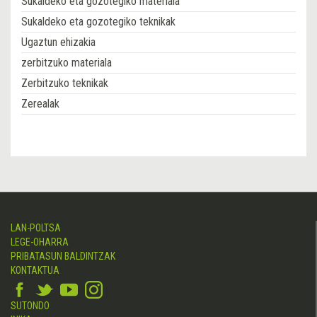
Sukaldeko eta gozotegiko materiala
Sukaldeko eta gozotegiko teknikak
Ugaztun ehizakia
zerbitzuko materiala
Zerbitzuko teknikak
Zerealak
LAN-POLTSA
LEGE-OHARRA
PRIBATASUN BALDINTZAK
KONTAKTUA
SUTONDO