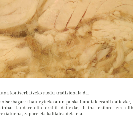
tuna kontserbatzeko modu tradizionala da.
ontserbagarri hau egiteko atun puska handiak erabil daitezke, b
ainbat landare-olio erabil daitezke, baina ekilore eta ol
reziatuena, zapore eta kalitatea dela eta.