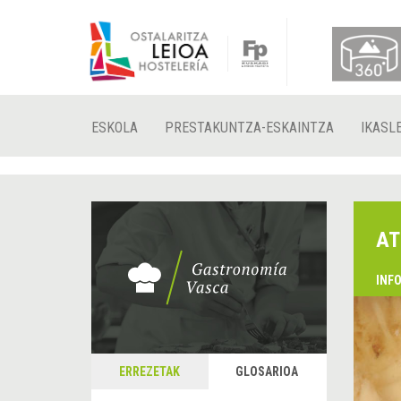
ESKOLA
PRESTAKUNTZA-ESKAINTZA
IKASL
AT
INF
ERREZETAK
GLOSARIOA