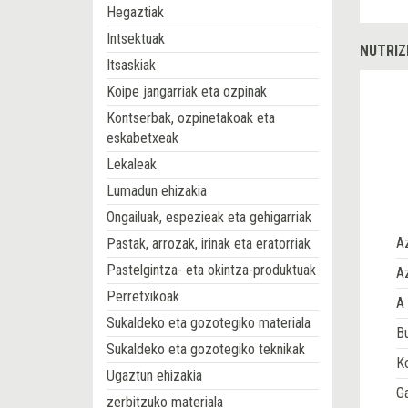
Hegaztiak
Intsektuak
NUTRIZ
Itsaskiak
Koipe jangarriak eta ozpinak
Kontserbak, ozpinetakoak eta
eskabetxeak
Lekaleak
Lumadun ehizakia
Ongailuak, espezieak eta gehigarriak
A
Pastak, arrozak, irinak eta eratorriak
Pastelgintza- eta okintza-produktuak
Az
Perretxikoak
A 
Sukaldeko eta gozotegiko materiala
Bu
Sukaldeko eta gozotegiko teknikak
Ko
Ugaztun ehizakia
G
zerbitzuko materiala