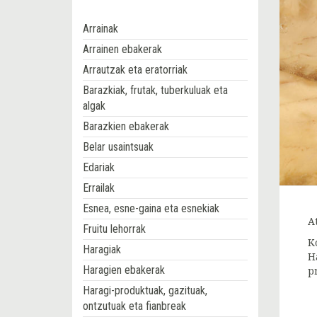
Arrainak
Arrainen ebakerak
Arrautzak eta eratorriak
Barazkiak, frutak, tuberkuluak eta
algak
Barazkien ebakerak
Belar usaintsuak
Edariak
Errailak
Esnea, esne-gaina eta esnekiak
A
Fruitu lehorrak
K
Haragiak
H
Haragien ebakerak
p
Haragi-produktuak, gazituak,
ontzutuak eta fianbreak