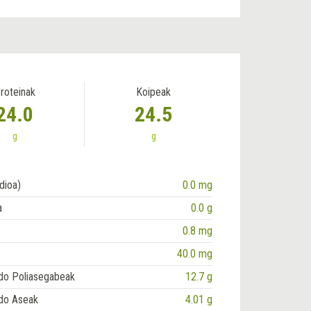
roteinak
Koipeak
24.0
24.5
g
g
dioa)
0.0 mg
a
0.0 g
0.8 mg
40.0 mg
do Poliasegabeak
12.7 g
do Aseak
4.01 g