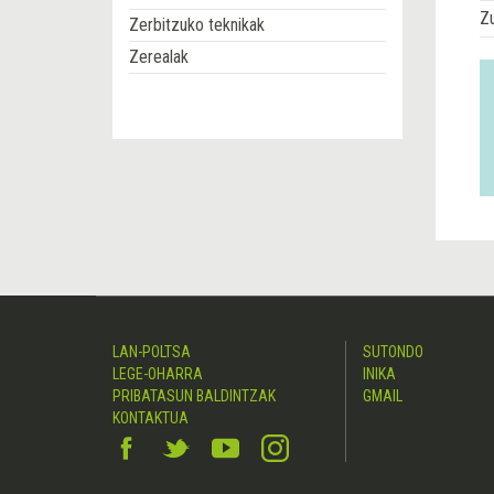
Z
Zerbitzuko teknikak
Zerealak
LAN-POLTSA
SUTONDO
LEGE-OHARRA
INIKA
PRIBATASUN BALDINTZAK
GMAIL
KONTAKTUA