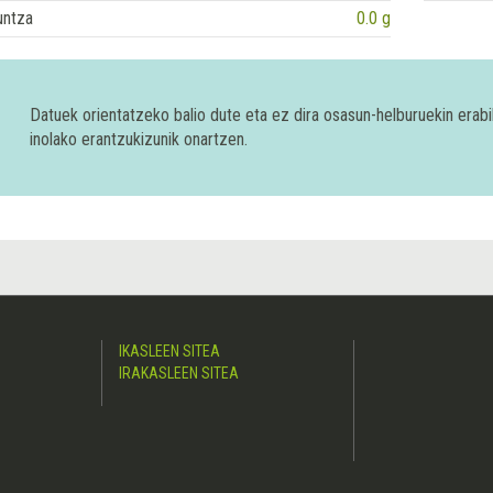
untza
0.0 g
Datuek orientatzeko balio dute eta ez dira osasun-helburuekin era
inolako erantzukizunik onartzen.
IKASLEEN SITEA
IRAKASLEEN SITEA