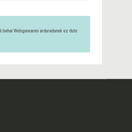
bili behar.Webgunearen arduradunek ez dute