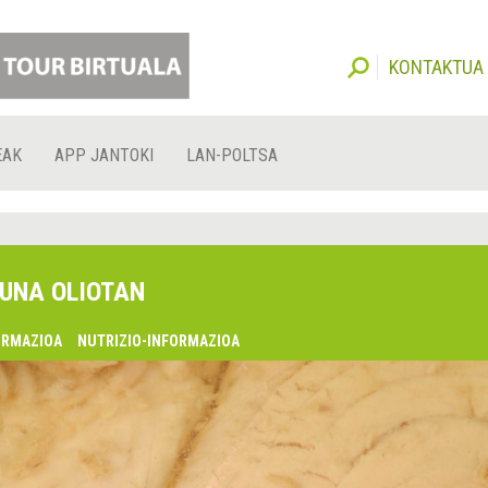
KONTAKTUA
EAK
APP JANTOKI
LAN-POLTSA
UNA OLIOTAN
ORMAZIOA
NUTRIZIO-INFORMAZIOA