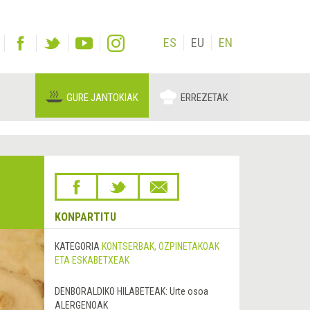
ES
EU
EN
GURE JANTOKIAK
ERREZETAK
KONPARTITU
KATEGORIA
KONTSERBAK, OZPINETAKOAK
ETA ESKABETXEAK
DENBORALDIKO HILABETEAK:
Urte osoa
ALERGENOAK