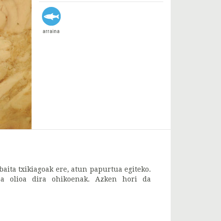
arraina
aita txikiagoak ere, atun papurtua egiteko.
iba olioa dira ohikoenak. Azken hori da