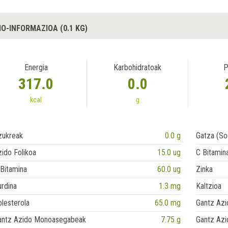
IO-INFORMAZIOA (0.1 KG)
Energia
Karbohidratoak
P
317.0
0.0
kcal
g
zukreak
0.0 g
Gatza (So
ido Folikoa
15.0 ug
C Bitamin
Bitamina
60.0 ug
Zinka
rdina
1.3 mg
Kaltzioa
lesterola
65.0 mg
Gantz Azi
antz Azido Monoasegabeak
7.75 g
Gantz Azi