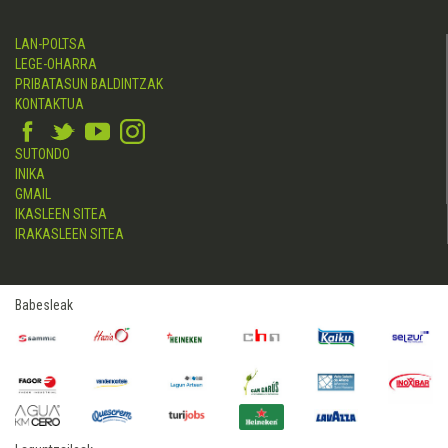
LAN-POLTSA
LEGE-OHARRA
PRIBATASUN BALDINTZAK
KONTAKTUA
SUTONDO
INIKA
GMAIL
IKASLEEN SITEA
IRAKASLEEN SITEA
Babesleak