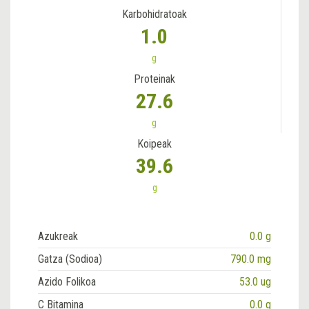
Karbohidratoak
1.0
g
Proteinak
27.6
g
Koipeak
39.6
g
Azukreak
0.0 g
Gatza (Sodioa)
790.0 mg
Azido Folikoa
53.0 ug
C Bitamina
0.0 g