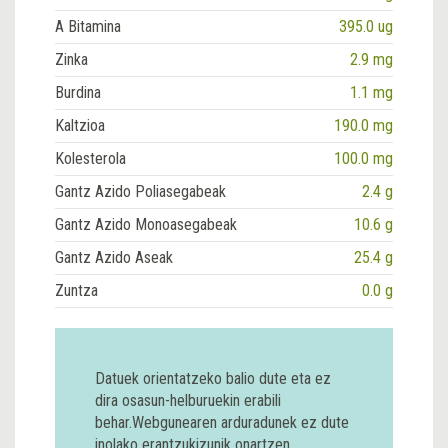
A Bitamina
395.0 ug
Zinka
2.9 mg
Burdina
1.1 mg
Kaltzioa
190.0 mg
Kolesterola
100.0 mg
Gantz Azido Poliasegabeak
2.4 g
Gantz Azido Monoasegabeak
10.6 g
Gantz Azido Aseak
25.4 g
Zuntza
0.0 g
Datuek orientatzeko balio dute eta ez
dira osasun-helburuekin erabili
behar.Webgunearen arduradunek ez dute
inolako erantzukizunik onartzen.