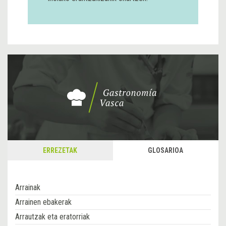
ERREZETAK
GLOSARIOA
Arrainak
Arrainen ebakerak
Arrautzak eta eratorriak