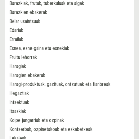
Barazkiak, frutak, tuberkuluak eta algak
Barazkien ebakerak
Belar usaintsuak
Edariak
Errailak
Esnea, esne-gaina eta esnekiak
Fruitu lehorrak
Haragiak
Haragien ebakerak
Haragi-produktuak, gazituak, ontzutuak eta fianbreak
Hegaztiak
Intsektuak
Itsaskiak
Koipe jangarriak eta ozpinak
Kontserbak, ozpinetakoak eta eskabetxeak
Lekaleak