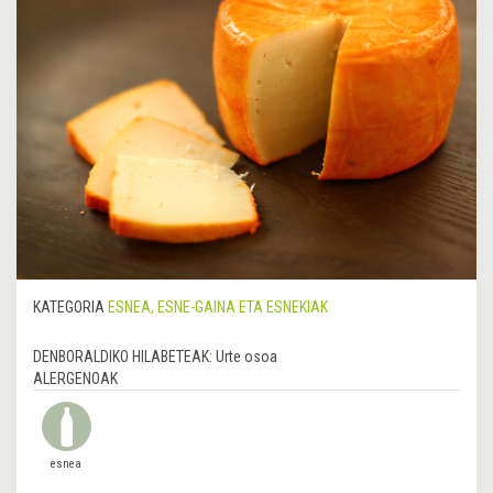
KATEGORIA
ESNEA, ESNE-GAINA ETA ESNEKIAK
DENBORALDIKO HILABETEAK:
Urte osoa
ALERGENOAK
esnea