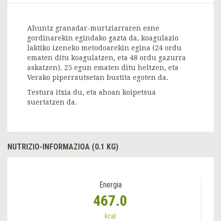
Ahuntz granadar-murtziarraren esne
gordinarekin egindako gazta da, koagulazio
laktiko izeneko metodoarekin egina (24 ordu
ematen ditu koagulatzen, eta 48 ordu gazurra
askatzen). 25 egun ematen ditu heltzen, eta
Verako piperrautsetan bustita egoten da.
Testura itxia du, eta ahoan koipetsua
suertatzen da.
NUTRIZIO-INFORMAZIOA (0.1 KG)
Energia
467.0
kcal