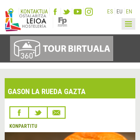
KONTAKTUA
ES
EU
EN
Togg
navig
GASON LA RUEDA GAZTA
KONPARTITU