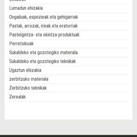
Lumadun ehizakia
Ongailuak, espezieak eta gehigarriak
Pastak, arrozak, irinak eta eratorriak
Pastelgintza- eta okintza-produktuak
Perretxikoak
Sukaldeko eta gozotegiko materiala
Sukaldeko eta gozotegiko teknikak
Ugaztun ehizakia
zerbitzuko materiala
Zerbitzuko teknikak
Zerealak