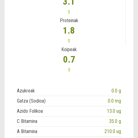
3.1
g
Proteinak
1.8
g
Koipeak
0.7
g
Azukreak
0.0 g
Gatza (Sodioa)
0.0 mg
Azido Folikoa
13.0 ug
C Bitamina
35.0 g
A Bitamina
210.0 ug