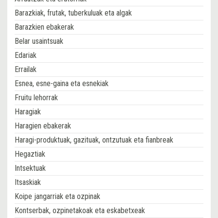
Barazkiak, frutak, tuberkuluak eta algak
Barazkien ebakerak
Belar usaintsuak
Edariak
Errailak
Esnea, esne-gaina eta esnekiak
Fruitu lehorrak
Haragiak
Haragien ebakerak
Haragi-produktuak, gazituak, ontzutuak eta fianbreak
Hegaztiak
Intsektuak
Itsaskiak
Koipe jangarriak eta ozpinak
Kontserbak, ozpinetakoak eta eskabetxeak