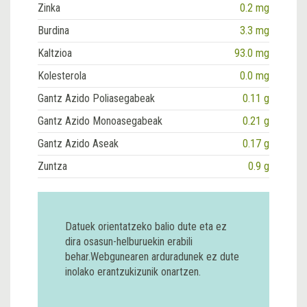
Zinka
0.2 mg
Burdina
3.3 mg
Kaltzioa
93.0 mg
Kolesterola
0.0 mg
Gantz Azido Poliasegabeak
0.11 g
Gantz Azido Monoasegabeak
0.21 g
Gantz Azido Aseak
0.17 g
Zuntza
0.9 g
Datuek orientatzeko balio dute eta ez
dira osasun-helburuekin erabili
behar.Webgunearen arduradunek ez dute
inolako erantzukizunik onartzen.