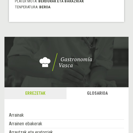
PLATER MOTA:
BERDURAK ETA BARAZKIAK
TENPERATURA:
BEROA
ERREZETAK
GLOSARIOA
Arrainak
Arrainen ebakerak
Arrautzak eta eratorriak