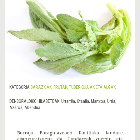
KATEGORIA
BARAZKIAK, FRUTAK, TUBERKULUAK ETA ALGAK
DENBORALDIKO HILABETEAK:
Urtarrila, Otsaila, Martxoa, Urria,
Azaroa, Abendua
Borraja Boraginazeoen familiako landare
esanguratsuena da. Landareok zurtoin eta