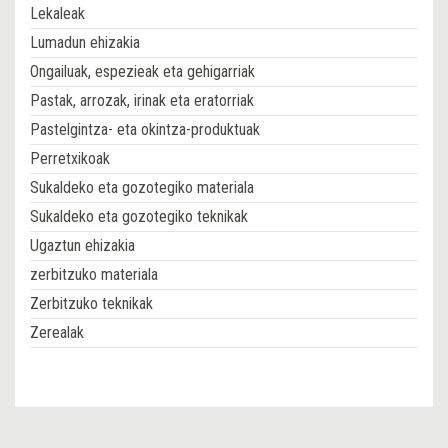
Lekaleak
Lumadun ehizakia
Ongailuak, espezieak eta gehigarriak
Pastak, arrozak, irinak eta eratorriak
Pastelgintza- eta okintza-produktuak
Perretxikoak
Sukaldeko eta gozotegiko materiala
Sukaldeko eta gozotegiko teknikak
Ugaztun ehizakia
zerbitzuko materiala
Zerbitzuko teknikak
Zerealak