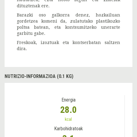
dituztenak ere.
Barazki oso galkorra denez, hozkailuan
gordetzea komeni da, zulatutako plastikozko
poltsa batean, eta kontsumitzeko unerarte
garbitu gabe.
Freskoak, izoztuak eta kontserbatan saltzen
dira.
NUTRIZIO-INFORMAZIOA (0.1 KG)
Energia
28.0
kcal
Karbohidratoak