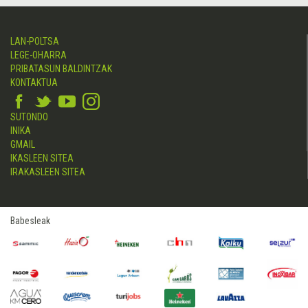
LAN-POLTSA
LEGE-OHARRA
PRIBATASUN BALDINTZAK
KONTAKTUA
SUTONDO
INIKA
GMAIL
IKASLEEN SITEA
IRAKASLEEN SITEA
Babesleak