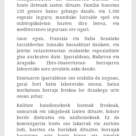
hosto iletsuak izaten dituzte. Familia honetan
150 genero baino gehiago daude, eta 1.500
espezie inguru; munduko lurralde epel eta
subtropikaletan hazten dira berez, eta
mediterraneo inguruan ere ugari.
Gaur egun, Frantzia eta Italia bezalako
lurraldeetan luxuzko barazkitzat daukate, eta
jatetxe entzutetsuetan erabateko espezialitate
gisa aurkezten dute. Iparraldean, Nafarroa eta
Aragoiko Ebro-itsaserttzean borrajaren
laborerako soro ureztatu asko daude.
Estatuaren iparraldean oso erabilia da neguan,
garai hori baita laborerako onena, baina
merkatuan borraja freskoa lor dezakegu urte
osoan zehar.
Kalitate handienekoek hostoak freskoak,
samurrak eta ukigabeak izaten dituzte, kolore
berde distiratsu eta uniformekoak. Ez da
komenigarria hosto oso lakarrak eta zurtoin
lodi, haritsu eta horixkak dituzten borrajak
hautatzea, ezta hosto bigun eta zimelak