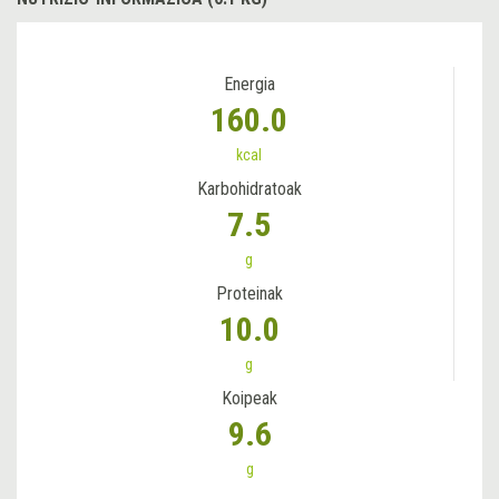
Energia
160.0
kcal
Karbohidratoak
7.5
g
Proteinak
10.0
g
Koipeak
9.6
g