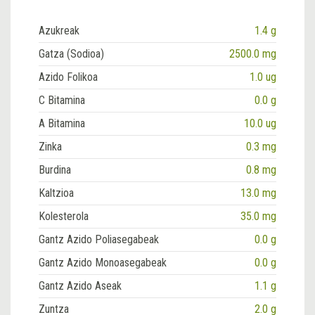
Azukreak
1.4 g
Gatza (Sodioa)
2500.0 mg
Azido Folikoa
1.0 ug
C Bitamina
0.0 g
A Bitamina
10.0 ug
Zinka
0.3 mg
Burdina
0.8 mg
Kaltzioa
13.0 mg
Kolesterola
35.0 mg
Gantz Azido Poliasegabeak
0.0 g
Gantz Azido Monoasegabeak
0.0 g
Gantz Azido Aseak
1.1 g
Zuntza
2.0 g