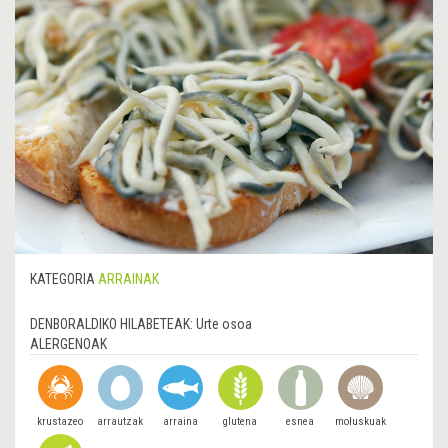
KATEGORIA
ARRAINAK
DENBORALDIKO HILABETEAK:
Urte osoa
ALERGENOAK
krustazeo
arrautzak
arraina
glutena
esnea
moluskuak