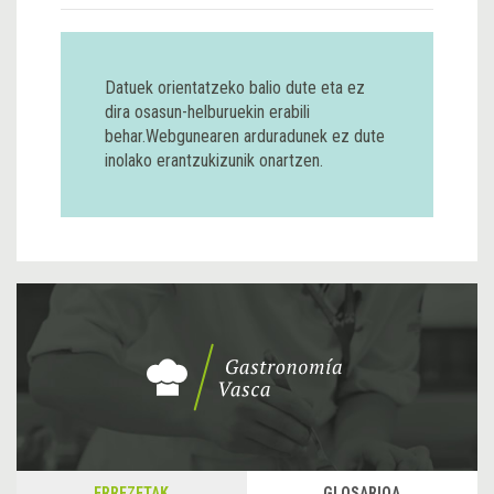
Datuek orientatzeko balio dute eta ez
dira osasun-helburuekin erabili
behar.Webgunearen arduradunek ez dute
inolako erantzukizunik onartzen.
ERREZETAK
GLOSARIOA