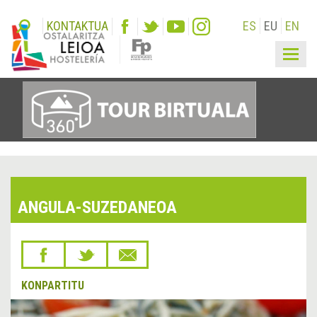
KONTAKTUA
ES
EU
EN
Togg
navig
ANGULA-SUZEDANEOA
KONPARTITU