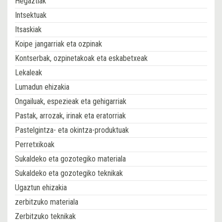
Hegaztiak
Intsektuak
Itsaskiak
Koipe jangarriak eta ozpinak
Kontserbak, ozpinetakoak eta eskabetxeak
Lekaleak
Lumadun ehizakia
Ongailuak, espezieak eta gehigarriak
Pastak, arrozak, irinak eta eratorriak
Pastelgintza- eta okintza-produktuak
Perretxikoak
Sukaldeko eta gozotegiko materiala
Sukaldeko eta gozotegiko teknikak
Ugaztun ehizakia
zerbitzuko materiala
Zerbitzuko teknikak