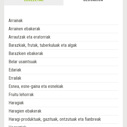
Arrainak
Arrainen ebakerak
Arrautzak eta eratorriak
Barazkiak, frutak, tuberkuluak eta algak
Barazkien ebakerak
Belar usaintsuak
Edariak
Errailak
Esnea, esne-gaina eta esnekiak
Fruitu lehorrak
Haragiak
Haragien ebakerak
Haragi-produktuak, gazituak, ontzutuak eta fianbreak