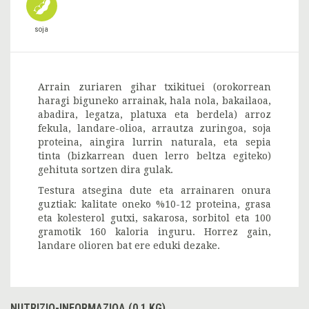
soja
Arrain zuriaren gihar txikituei (orokorrean
haragi biguneko arrainak, hala nola, bakailaoa,
abadira, legatza, platuxa eta berdela) arroz
fekula, landare-olioa, arrautza zuringoa, soja
proteina, aingira lurrin naturala, eta sepia
tinta (bizkarrean duen lerro beltza egiteko)
gehituta sortzen dira gulak.
Testura atsegina dute eta arrainaren onura
guztiak: kalitate oneko %10-12 proteina, grasa
eta kolesterol gutxi, sakarosa, sorbitol eta 100
gramotik 160 kaloria inguru. Horrez gain,
landare olioren bat ere eduki dezake.
NUTRIZIO-INFORMAZIOA (0.1 KG)