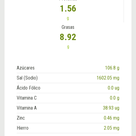
1.56
g
Grasas
8.92
g
Azúcares
106.8 g
Sal (Sodio)
1602.05 mg
Ácido Fólico
0.0 ug
Vitamina C
0.0 g
Vitamina A
38.93 ug
Zinc
0.46 mg
Hierro
2.05 mg