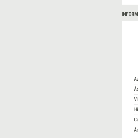
INFORM
A
Ác
Vi
Hi
Co
Á