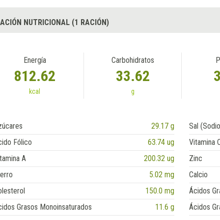
ACIÓN NUTRICIONAL (1 RACIÓN)
Energía
Carbohidratos
P
812.62
33.62
kcal
g
zúcares
29.17 g
Sal (Sodio
ido Fólico
63.74 ug
Vitamina 
tamina A
200.32 ug
Zinc
erro
5.02 mg
Calcio
lesterol
150.0 mg
Ácidos Gr
cidos Grasos Monoinsaturados
11.6 g
Ácidos Gr