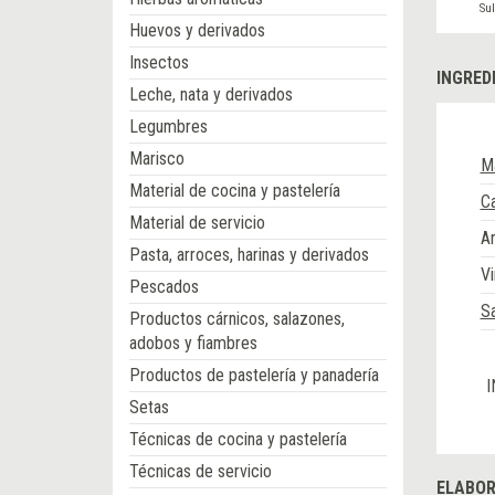
Sul
Huevos y derivados
Insectos
INGRED
Leche, nata y derivados
Legumbres
Marisco
M
Material de cocina y pastelería
C
Material de servicio
A
Pasta, arroces, harinas y derivados
Vi
Pescados
S
Productos cárnicos, salazones,
adobos y fiambres
Productos de pastelería y panadería
I
Setas
Técnicas de cocina y pastelería
Técnicas de servicio
ELABOR