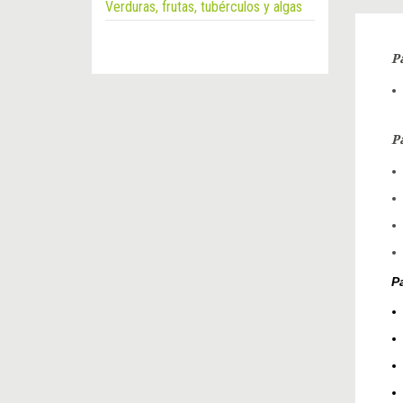
Verduras, frutas, tubérculos y algas
P
P
P