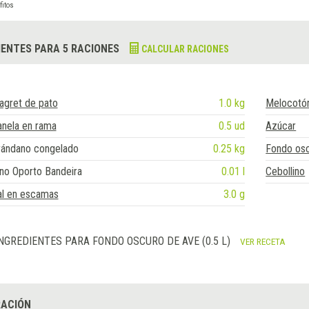
fitos
IENTES PARA 5 RACIONES
CALCULAR RACIONES
agret de pato
1.0 kg
Melocotó
anela en rama
0.5 ud
Azúcar
rándano congelado
0.25 kg
Fondo osc
no Oporto Bandeira
0.01 l
Cebollino
al en escamas
3.0 g
NGREDIENTES PARA FONDO OSCURO DE AVE (0.5 L)
VER RECETA
ACIÓN