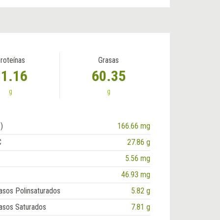
roteínas
Grasas
31.16
60.35
g
g
)
166.66 mg
C
27.86 g
5.56 mg
46.93 mg
asos Polinsaturados
5.82 g
asos Saturados
7.81 g