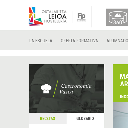
LA ESCUELA
OFERTA FORMATIVA
ALUMNAD
MA
AR
ING
&
A
RECETAS
GLOSARIO