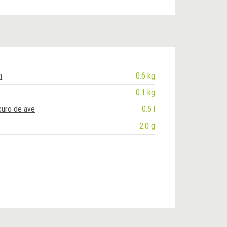
n
0.6 kg
0.1 kg
uro de ave
0.5 l
2.0 g