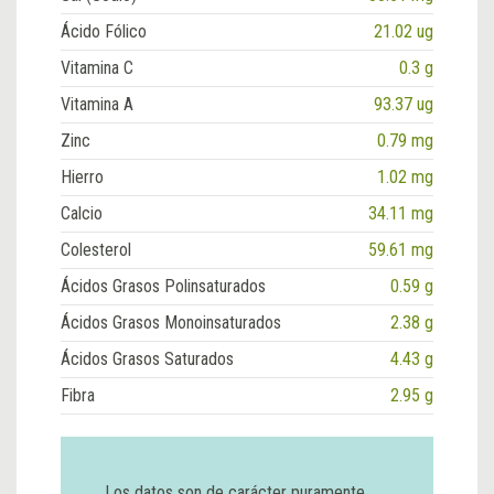
Ácido Fólico
21.02 ug
Vitamina C
0.3 g
Vitamina A
93.37 ug
Zinc
0.79 mg
Hierro
1.02 mg
Calcio
34.11 mg
Colesterol
59.61 mg
Ácidos Grasos Polinsaturados
0.59 g
Ácidos Grasos Monoinsaturados
2.38 g
Ácidos Grasos Saturados
4.43 g
Fibra
2.95 g
Los datos son de carácter puramente