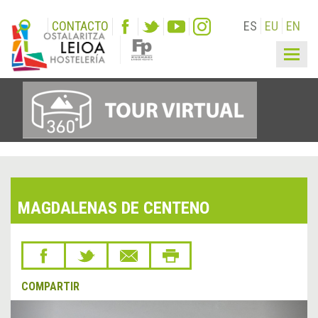
CONTACTO
ES
EU
EN
Togg
navig
MAGDALENAS DE CENTENO
COMPARTIR
&lsaquo;
Sigu