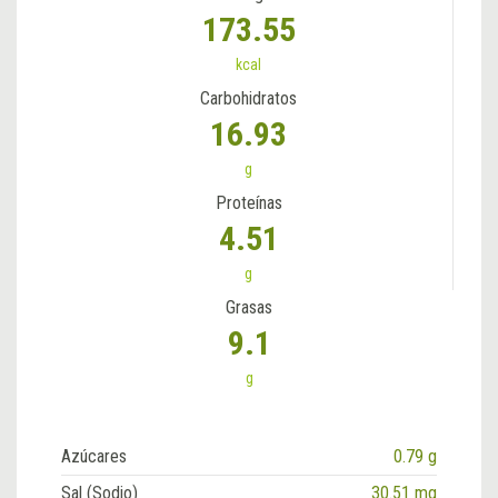
173.55
kcal
Carbohidratos
16.93
g
Proteínas
4.51
g
Grasas
9.1
g
Azúcares
0.79 g
Sal (Sodio)
30.51 mg