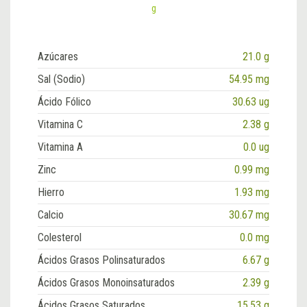
g
Azúcares
21.0 g
Sal (Sodio)
54.95 mg
Ácido Fólico
30.63 ug
Vitamina C
2.38 g
Vitamina A
0.0 ug
Zinc
0.99 mg
Hierro
1.93 mg
Calcio
30.67 mg
Colesterol
0.0 mg
Ácidos Grasos Polinsaturados
6.67 g
Ácidos Grasos Monoinsaturados
2.39 g
Ácidos Grasos Saturados
15.53 g