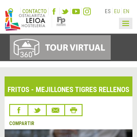
CONTACTO
ES
EU
EN
Togg
navig
FRITOS - MEJILLONES TIGRES RELLENOS
COMPARTIR
&lsaquo;
Sigu