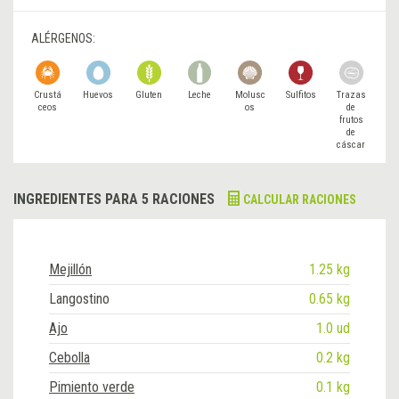
ALÉRGENOS:
Crustá
Huevos
Gluten
Leche
Molusc
Sulfitos
Trazas
ceos
os
de
frutos
de
cáscar
a
INGREDIENTES PARA 5 RACIONES
CALCULAR RACIONES
Mejillón
1.25 kg
Langostino
0.65 kg
Ajo
1.0 ud
Cebolla
0.2 kg
Pimiento verde
0.1 kg