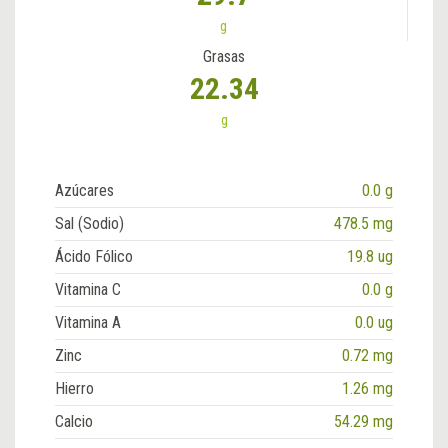
g
Grasas
22.34
g
Azúcares
0.0 g
Sal (Sodio)
478.5 mg
Ácido Fólico
19.8 ug
Vitamina C
0.0 g
Vitamina A
0.0 ug
Zinc
0.72 mg
Hierro
1.26 mg
Calcio
54.29 mg