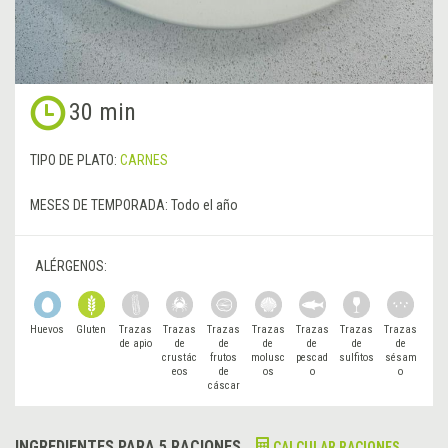
30 min
TIPO DE PLATO:
CARNES
MESES DE TEMPORADA:
Todo el año
ALÉRGENOS:
Huevos
Gluten
Trazas
Trazas
Trazas
Trazas
Trazas
Trazas
Trazas
de apio
de
de
de
de
de
de
crustác
frutos
molusc
pescad
sulfitos
sésam
eos
de
os
o
o
cáscar
a
INGREDIENTES PARA 5 RACIONES
CALCULAR RACIONES