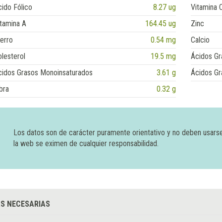
ido Fólico
8.27 ug
Vitamina 
tamina A
164.45 ug
Zinc
erro
0.54 mg
Calcio
lesterol
19.5 mg
Ácidos Gr
cidos Grasos Monoinsaturados
3.61 g
Ácidos Gr
bra
0.32 g
Los datos son de carácter puramente orientativo y no deben usars
la web se eximen de cualquier responsabilidad.
S NECESARIAS