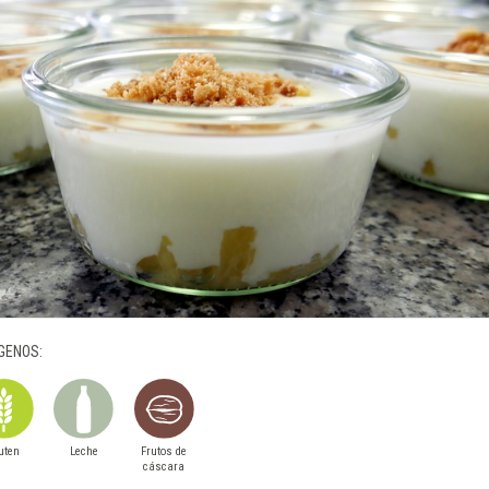
GENOS:
uten
Leche
Frutos de
cáscara