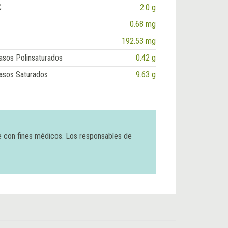
C
2.0 g
0.68 mg
192.53 mg
asos Polinsaturados
0.42 g
asos Saturados
9.63 g
e con fines médicos. Los responsables de