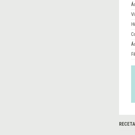
Ác
Vi
Hi
Co
Á
Fi
RECETA