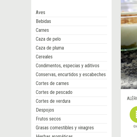
Aves
Bebidas
Carnes
Caza de pelo
Caza de pluma
Cereales
Condimentos, especias y aditivos
Conservas, encurtidos y escabeches
Cortes de carnes
Cortes de pescado
ALÉR
Cortes de verdura
Despojos
Frutos secos
Gl
Grasas comestibles y vinagres
Hierbas aromáticas