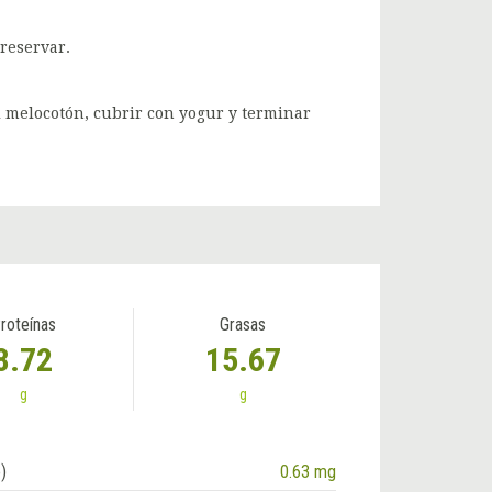
reservar.
l melocotón, cubrir con yogur y terminar
roteínas
Grasas
8.72
15.67
g
g
)
0.63 mg