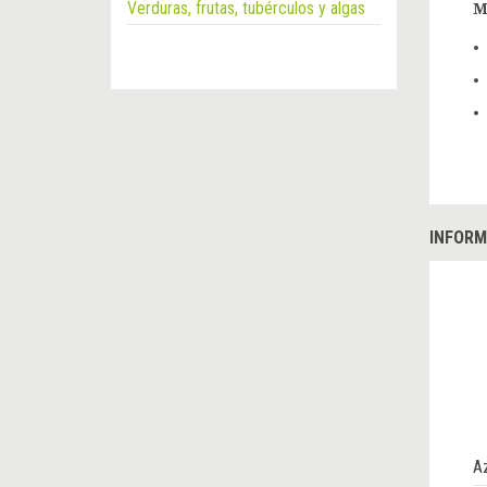
Verduras, frutas, tubérculos y algas
M
INFORM
A