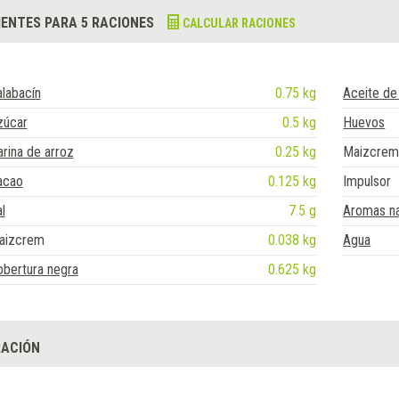
IENTES PARA 5 RACIONES
CALCULAR RACIONES
labacín
0.75 kg
Aceite de 
zúcar
0.5 kg
Huevos
rina de arroz
0.25 kg
Maizcre
acao
0.125 kg
Impulsor
l
7.5 g
Aromas na
aizcrem
0.038 kg
Agua
bertura negra
0.625 kg
ACIÓN