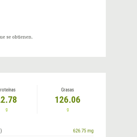
que se obtienen.
roteínas
Grasas
22.78
126.06
g
g
)
626.75 mg