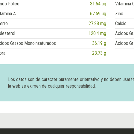
ido Fólico
31.54 ug
Vitamina 
tamina A
67.59 ug
Zinc
erro
27.28 mg
Calcio
lesterol
120.4 mg
Ácidos Gr
cidos Grasos Monoinsaturados
36.19 g
Ácidos Gr
bra
23.73 g
Los datos son de carácter puramente orientativo y no deben usars
la web se eximen de cualquier responsabilidad.