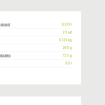
girasol
0.313 l
2.5 ud
m
0.125 kg
20.0 g
turales
12.5 g
0.5 l