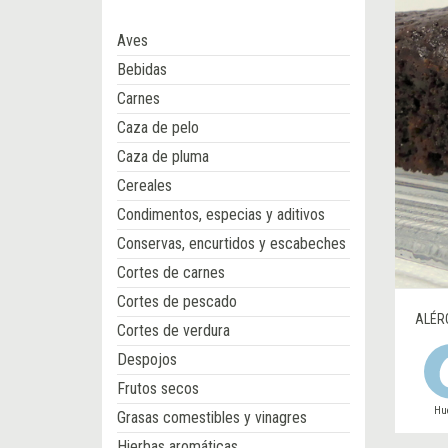
Aves
Bebidas
Carnes
Caza de pelo
Caza de pluma
Cereales
Condimentos, especias y aditivos
Conservas, encurtidos y escabeches
Cortes de carnes
Cortes de pescado
ALÉR
Cortes de verdura
Despojos
Frutos secos
Hu
Grasas comestibles y vinagres
Hierbas aromáticas