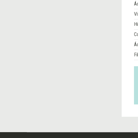
Ác
Vi
Hi
Co
Á
Fi