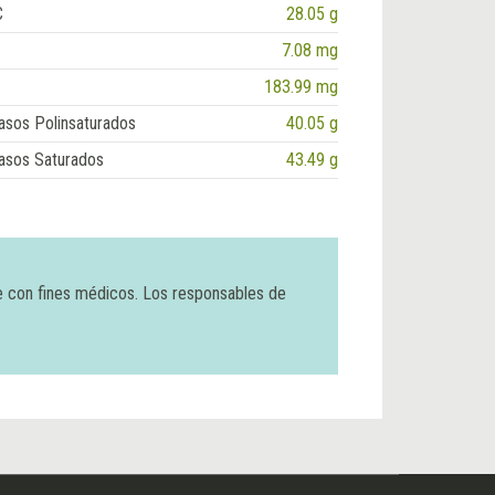
C
28.05 g
7.08 mg
183.99 mg
asos Polinsaturados
40.05 g
asos Saturados
43.49 g
e con fines médicos. Los responsables de