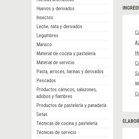
INGRED
Huevos y derivados
Insectos
Leche, nata y derivados
Ca
Legumbres
A
Marisco
Ha
Material de cocina y pastelería
Material de servicio
C
Pasta, arroces, harinas y derivados
Sa
Pescados
M
Productos cárnicos, salazones,
Co
adobos y fiambres
Productos de pastelería y panadería
Setas
ELABOR
Técnicas de cocina y pastelería
Técnicas de servicio