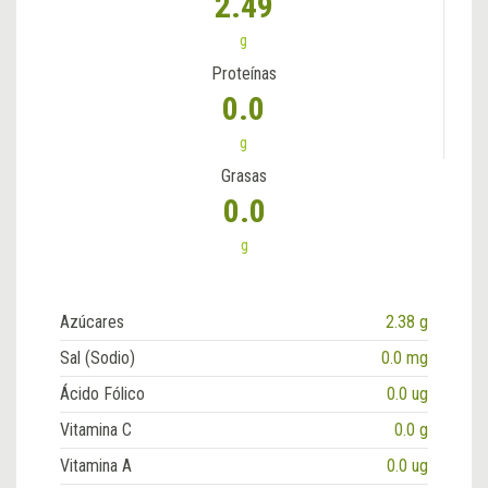
2.49
g
Proteínas
0.0
g
Grasas
0.0
g
Azúcares
2.38 g
Sal (Sodio)
0.0 mg
Ácido Fólico
0.0 ug
Vitamina C
0.0 g
Vitamina A
0.0 ug