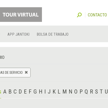
CONTACTO
O
APP JANTOKI
BOLSA DE TRABAJO
RIO
AS DE SERVICIO
s
A
B
C
D
E
F
G
H
I
J
K
L
M
N
O
P
Q
R
S
T
U