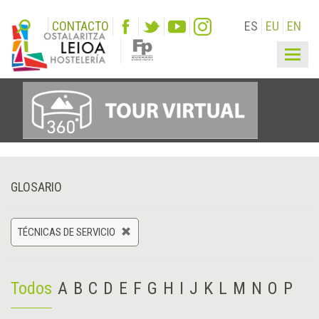
CONTACTO
ES
EU
EN
Togg
navig
GLOSARIO
TÉCNICAS DE SERVICIO
Todos
A
B
C
D
E
F
G
H
I
J
K
L
M
N
O
P