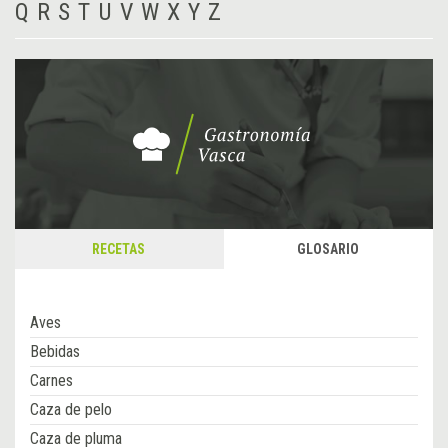
Q
R
S
T
U
V
W
X
Y
Z
RECETAS
GLOSARIO
Aves
Bebidas
Carnes
Caza de pelo
Caza de pluma