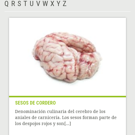
Q
R
S
T
U
V
W
X
Y
Z
SESOS DE CORDERO
Denominación culinaria del cerebro de los
aniales de carnicería. Los sesos forman parte de
los despojos rojos y son[...]