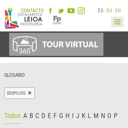
CONTACTO
ES
EU
EN
Togg
navig
GLOSARIO
DESPOJOS
Todos
A
B
C
D
E
F
G
H
I
J
K
L
M
N
O
P