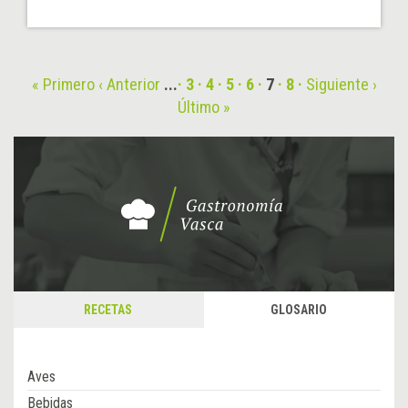
« Primero
‹ Anterior
...
3
4
5
6
7
8
Siguiente ›
Último »
RECETAS
GLOSARIO
Aves
Bebidas