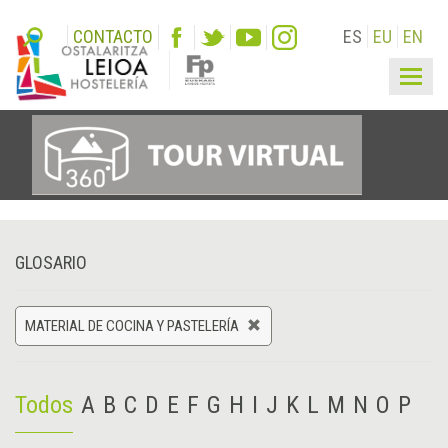
CONTACTO
ES
EU
EN
Togg
navig
GLOSARIO
MATERIAL DE COCINA Y PASTELERÍA
Todos
A
B
C
D
E
F
G
H
I
J
K
L
M
N
O
P