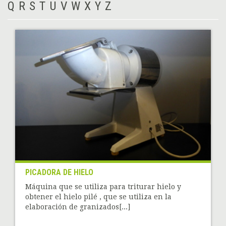
Q
R
S
T
U
V
W
X
Y
Z
PICADORA DE HIELO
Máquina que se utiliza para triturar hielo y
obtener el hielo pilé , que se utiliza en la
elaboración de granizados[...]