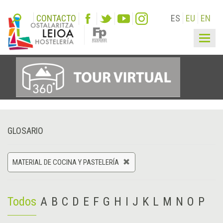
CONTACTO
ES
EU
EN
Togg
navig
GLOSARIO
MATERIAL DE COCINA Y PASTELERÍA
Todos
A
B
C
D
E
F
G
H
I
J
K
L
M
N
O
P