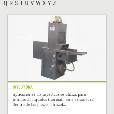
Q
R
S
T
U
V
W
X
Y
Z
INYECTORA
Aplicaciones: La inyectora se utiliza para
introducir líquidos (normalmente salmueras)
dentro de las piezas o trozo[...]