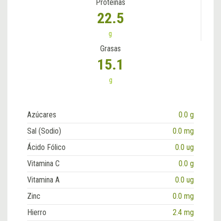
Proteínas
22.5
g
Grasas
15.1
g
Azúcares
0.0 g
Sal (Sodio)
0.0 mg
Ácido Fólico
0.0 ug
Vitamina C
0.0 g
Vitamina A
0.0 ug
Zinc
0.0 mg
Hierro
2.4 mg