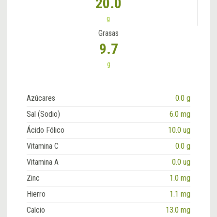
20.0
g
Grasas
9.7
g
Azúcares
0.0 g
Sal (Sodio)
6.0 mg
Ácido Fólico
10.0 ug
Vitamina C
0.0 g
Vitamina A
0.0 ug
Zinc
1.0 mg
Hierro
1.1 mg
Calcio
13.0 mg