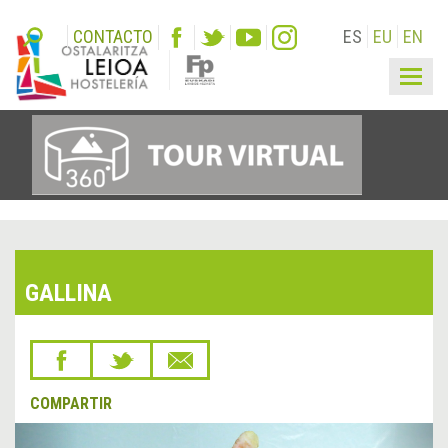
CONTACTO
ES
EU
EN
Togg
navig
GALLINA
COMPARTIR
&lsaquo;
Sigu