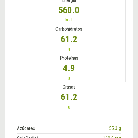
Energía
560.0
kcal
Carbohidratos
61.2
g
Proteínas
4.9
g
Grasas
61.2
g
Azúcares
55.3 g