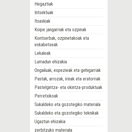
Hegaztiak
Intsektuak
Itsaskiak
Koipe jangarriak eta ozpinak
Kontserbak, ozpinetakoak eta
eskabetxeak
Lekaleak
Lumadun ehizakia
Ongailuak, espezieak eta gehigarriak
Pastak, arrozak, irinak eta eratorriak
Pastelgintza- eta okintza-produktuak
Perretxikoak
Sukaldeko eta gozotegiko materiala
Sukaldeko eta gozotegiko teknikak
Ugaztun ehizakia
zerbitzuko materiala