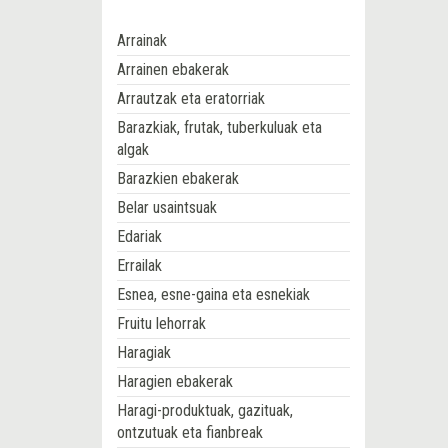
Arrainak
Arrainen ebakerak
Arrautzak eta eratorriak
Barazkiak, frutak, tuberkuluak eta
algak
Barazkien ebakerak
Belar usaintsuak
Edariak
Errailak
Esnea, esne-gaina eta esnekiak
Fruitu lehorrak
Haragiak
Haragien ebakerak
Haragi-produktuak, gazituak,
ontzutuak eta fianbreak