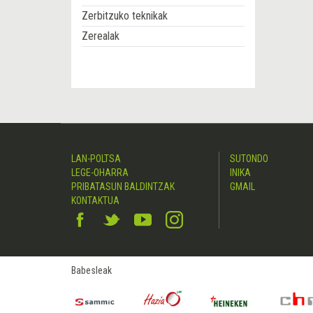
Zerbitzuko teknikak
Zerealak
LAN-POLTSA
SUTONDO
LEGE-OHARRA
INIKA
PRIBATASUN BALDINTZAK
GMAIL
KONTAKTUA
Babesleak