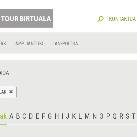
KONTAKTUA
EAK
APP JANTOKI
LAN-POLTSA
RIOA
LAK
iak
A
B
C
D
E
F
G
H
I
J
K
L
M
N
O
P
Q
R
S
T