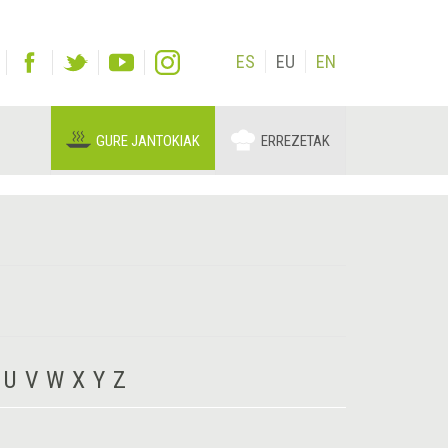
ES
EU
EN
GURE JANTOKIAK
ERREZETAK
U
V
W
X
Y
Z