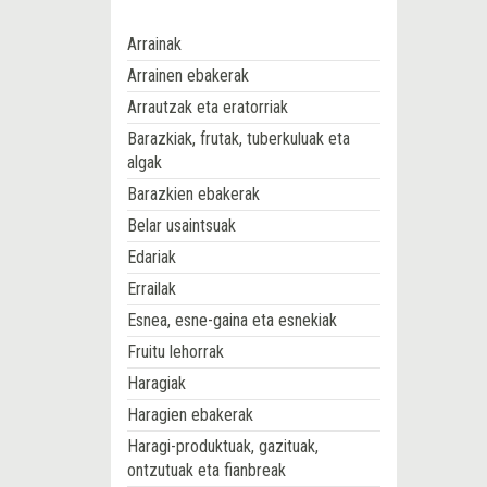
Arrainak
Arrainen ebakerak
Arrautzak eta eratorriak
Barazkiak, frutak, tuberkuluak eta
algak
Barazkien ebakerak
Belar usaintsuak
Edariak
Errailak
Esnea, esne-gaina eta esnekiak
Fruitu lehorrak
Haragiak
Haragien ebakerak
Haragi-produktuak, gazituak,
ontzutuak eta fianbreak