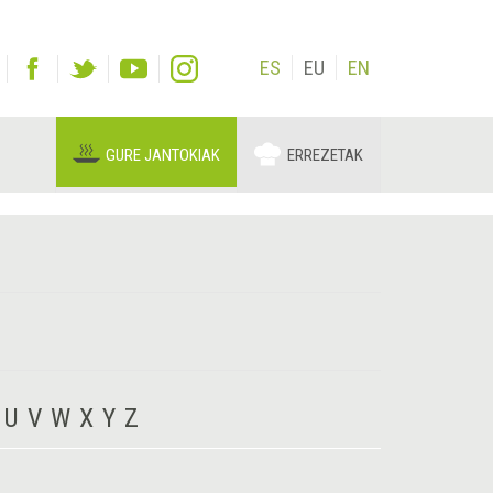
ES
EU
EN
GURE JANTOKIAK
ERREZETAK
U
V
W
X
Y
Z