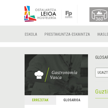
ESKOLA
PRESTAKUNTZA-ESKAINTZA
IKASL
GLOSA
UGAZT
Guzt
ERREZETAK
GLOSARIOA