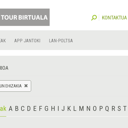
KONTAKTUA
EAK
APP JANTOKI
LAN-POLTSA
RIOA
UN EHIZAKIA
iak
A
B
C
D
E
F
G
H
I
J
K
L
M
N
O
P
Q
R
S
T