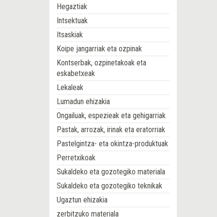
Hegaztiak
Intsektuak
Itsaskiak
Koipe jangarriak eta ozpinak
Kontserbak, ozpinetakoak eta
eskabetxeak
Lekaleak
Lumadun ehizakia
Ongailuak, espezieak eta gehigarriak
Pastak, arrozak, irinak eta eratorriak
Pastelgintza- eta okintza-produktuak
Perretxikoak
Sukaldeko eta gozotegiko materiala
Sukaldeko eta gozotegiko teknikak
Ugaztun ehizakia
zerbitzuko materiala