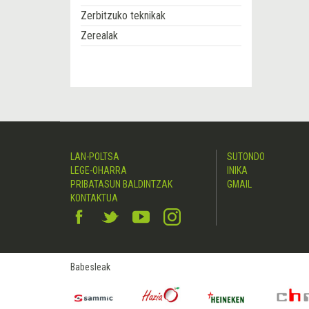
Zerbitzuko teknikak
Zerealak
LAN-POLTSA
SUTONDO
LEGE-OHARRA
INIKA
PRIBATASUN BALDINTZAK
GMAIL
KONTAKTUA
Babesleak