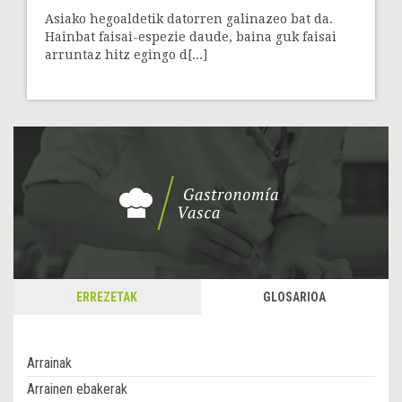
Asiako hegoaldetik datorren galinazeo bat da.
Hainbat faisai-espezie daude, baina guk faisai
arruntaz hitz egingo d[...]
ERREZETAK
GLOSARIOA
Arrainak
Arrainen ebakerak