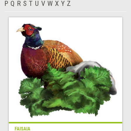
P
Q
R
S
T
U
V
W
X
Y
Z
FAISAIA