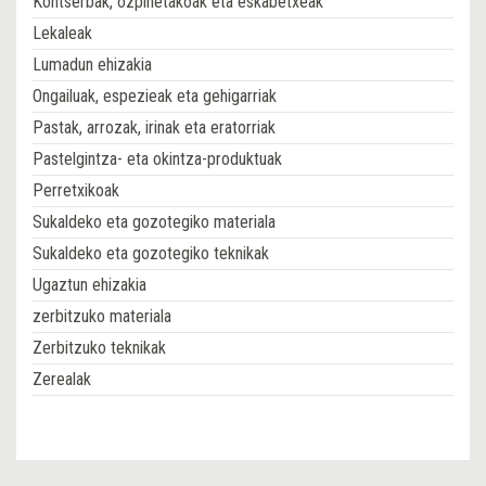
Kontserbak, ozpinetakoak eta eskabetxeak
Lekaleak
Lumadun ehizakia
Ongailuak, espezieak eta gehigarriak
Pastak, arrozak, irinak eta eratorriak
Pastelgintza- eta okintza-produktuak
Perretxikoak
Sukaldeko eta gozotegiko materiala
Sukaldeko eta gozotegiko teknikak
Ugaztun ehizakia
zerbitzuko materiala
Zerbitzuko teknikak
Zerealak