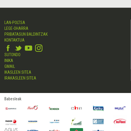
LAN-POLTSA
LEGE-OHARRA
PRIBATASUN BALDINTZAK
KONTAKTUA
SUTONDO
INIKA
GMAIL
IKASLEEN SITEA
IRAKASLEEN SITEA
Babesleak