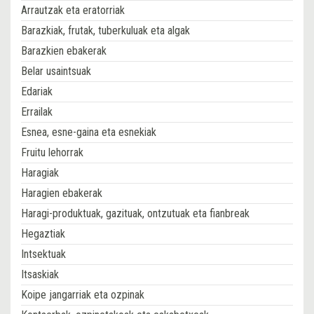
Arrautzak eta eratorriak
Barazkiak, frutak, tuberkuluak eta algak
Barazkien ebakerak
Belar usaintsuak
Edariak
Errailak
Esnea, esne-gaina eta esnekiak
Fruitu lehorrak
Haragiak
Haragien ebakerak
Haragi-produktuak, gazituak, ontzutuak eta fianbreak
Hegaztiak
Intsektuak
Itsaskiak
Koipe jangarriak eta ozpinak