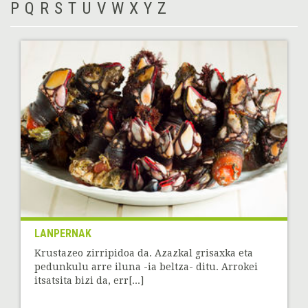
P
Q
R
S
T
U
V
W
X
Y
Z
LANPERNAK
Krustazeo zirripidoa da. Azazkal grisaxka eta
pedunkulu arre iluna -ia beltza- ditu. Arrokei
itsatsita bizi da, err[...]