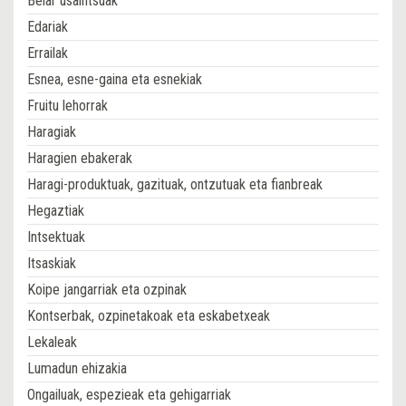
Belar usaintsuak
Edariak
Errailak
Esnea, esne-gaina eta esnekiak
Fruitu lehorrak
Haragiak
Haragien ebakerak
Haragi-produktuak, gazituak, ontzutuak eta fianbreak
Hegaztiak
Intsektuak
Itsaskiak
Koipe jangarriak eta ozpinak
Kontserbak, ozpinetakoak eta eskabetxeak
Lekaleak
Lumadun ehizakia
Ongailuak, espezieak eta gehigarriak