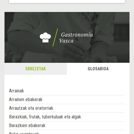
ERREZETAK
GLOSARIOA
Arrainak
Arrainen ebakerak
Arrautzak eta eratorriak
Barazkiak, frutak, tuberkuluak eta algak
Barazkien ebakerak