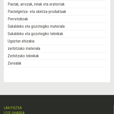
Pastak, arrozak, irinak eta eratorriak
Pastelgintza- eta okintza-produktuak
Perretxikoak
Sukaldeko eta gozotegiko materiala
Sukaldeko eta gozotegiko teknikak
Ugaztun ehizakia
zerbitzuko materiala
Zerbitzuko teknikak
Zerealak
LAN-POLTSA
LEGE-OHARRA