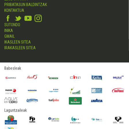
PRIBATASUN BALDINTZAK
KONTAKTUA
SUTONDO
INIKA
GMAIL
IKASLEEN SITEA
IRAKASLEEN SITEA
Babesleak
Laguntzaileak