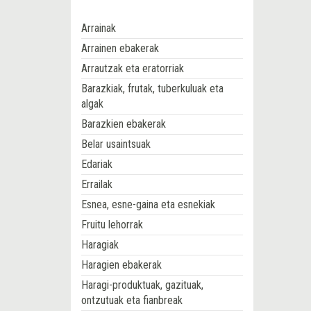
Arrainak
Arrainen ebakerak
Arrautzak eta eratorriak
Barazkiak, frutak, tuberkuluak eta
algak
Barazkien ebakerak
Belar usaintsuak
Edariak
Errailak
Esnea, esne-gaina eta esnekiak
Fruitu lehorrak
Haragiak
Haragien ebakerak
Haragi-produktuak, gazituak,
ontzutuak eta fianbreak