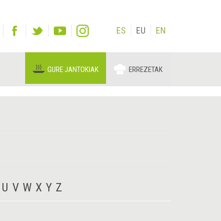
ES
EU
EN
GURE JANTOKIAK
ERREZETAK
U
V
W
X
Y
Z