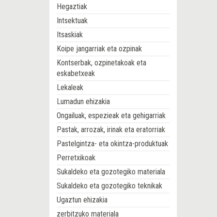
Hegaztiak
Intsektuak
Itsaskiak
Koipe jangarriak eta ozpinak
Kontserbak, ozpinetakoak eta
eskabetxeak
Lekaleak
Lumadun ehizakia
Ongailuak, espezieak eta gehigarriak
Pastak, arrozak, irinak eta eratorriak
Pastelgintza- eta okintza-produktuak
Perretxikoak
Sukaldeko eta gozotegiko materiala
Sukaldeko eta gozotegiko teknikak
Ugaztun ehizakia
zerbitzuko materiala