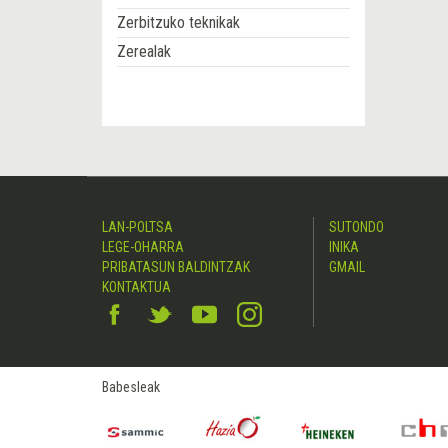
Zerbitzuko teknikak
Zerealak
LAN-POLTSA
SUTONDO
LEGE-OHARRA
INIKA
PRIBATASUN BALDINTZAK
GMAIL
KONTAKTUA
Babesleak