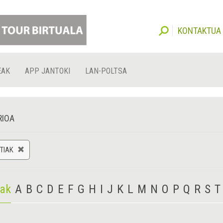
KONTAKTUA
EAK
APP JANTOKI
LAN-POLTSA
RIOA
TIAK
iak
A
B
C
D
E
F
G
H
I
J
K
L
M
N
O
P
Q
R
S
T