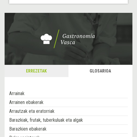
ERREZETAK
GLOSARIOA
Arrainak
Arrainen ebakerak
Arrautzak eta eratorriak
Barazkiak, frutak, tuberkuluak eta algak
Barazkien ebakerak