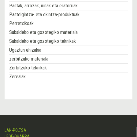
Pastak, arrozak, irinak eta eratorriak
Pastelgintza- eta okintza-produktuak
Perretxikoak
Sukaldeko eta gozotegiko materiala
Sukaldeko eta gozotegiko teknikak
Ugaztun ehizakia
zerbitzuko materiala
Zerbitzuko teknikak
Zerealak
LAN-POLTSA
LEGE-OHARRA