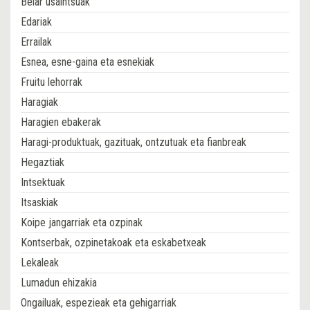
Belar usaintsuak
Edariak
Errailak
Esnea, esne-gaina eta esnekiak
Fruitu lehorrak
Haragiak
Haragien ebakerak
Haragi-produktuak, gazituak, ontzutuak eta fianbreak
Hegaztiak
Intsektuak
Itsaskiak
Koipe jangarriak eta ozpinak
Kontserbak, ozpinetakoak eta eskabetxeak
Lekaleak
Lumadun ehizakia
Ongailuak, espezieak eta gehigarriak