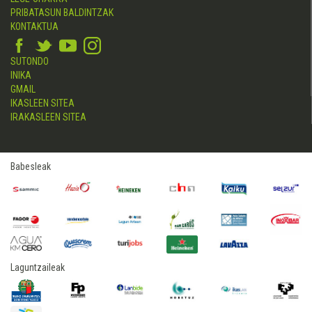
PRIBATASUN BALDINTZAK
KONTAKTUA
SUTONDO
INIKA
GMAIL
IKASLEEN SITEA
IRAKASLEEN SITEA
Babesleak
Laguntzaileak