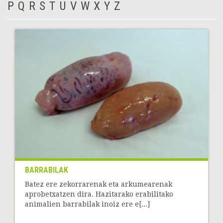
P
Q
R
S
T
U
V
W
X
Y
Z
BARRABILAK
Batez ere zekorrarenak eta arkumearenak
aprobetxatzen dira. Hazitarako erabilitako
animalien barrabilak inoiz ere e[...]