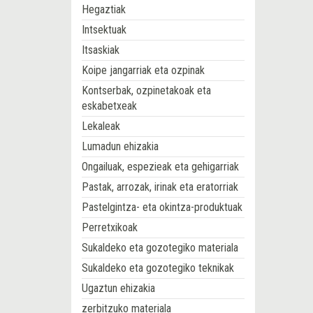
Hegaztiak
Intsektuak
Itsaskiak
Koipe jangarriak eta ozpinak
Kontserbak, ozpinetakoak eta
eskabetxeak
Lekaleak
Lumadun ehizakia
Ongailuak, espezieak eta gehigarriak
Pastak, arrozak, irinak eta eratorriak
Pastelgintza- eta okintza-produktuak
Perretxikoak
Sukaldeko eta gozotegiko materiala
Sukaldeko eta gozotegiko teknikak
Ugaztun ehizakia
zerbitzuko materiala