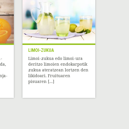
LIMOI-ZUKUA
a-
Limoi-zukua edo limoi-ura
da,
deritzo limoien endokarpotik
zukua ateratzean lortzen den
nja-
likidoari. Fruituaren
pisuaren [...]