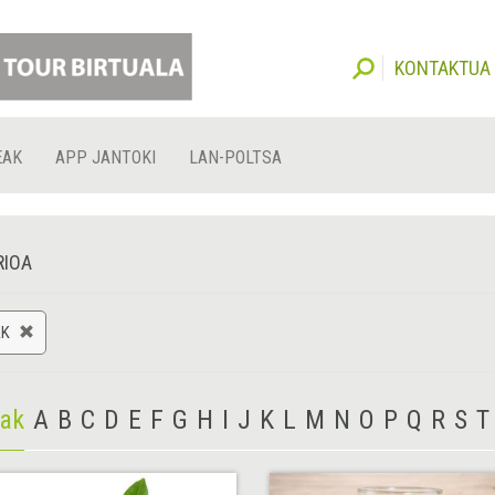
KONTAKTUA
EAK
APP JANTOKI
LAN-POLTSA
RIOA
AK
iak
A
B
C
D
E
F
G
H
I
J
K
L
M
N
O
P
Q
R
S
T