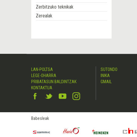
Zerbitzuko teknikak
Zerealak
LAN-POLTSA
SUTONDO
LEGE-OHARRA
INIKA
PRIBATASUN BALDINTZAK
GMAIL
KONTAKTUA
Babesleak