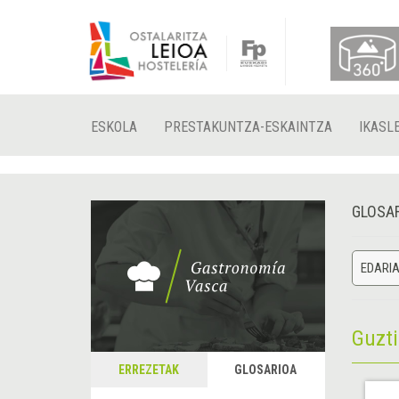
ESKOLA
PRESTAKUNTZA-ESKAINTZA
IKASL
GLOSA
EDARI
Guzt
ERREZETAK
GLOSARIOA