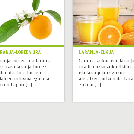
RANJA-LOREEN URA
LARANJA-ZUKUA
ranja-loreen ura laranja
Laranja-zukua edo laranj
rratzen laranja-loreez
ura frutazko zuku likidoa 
iten da. Lore horien
eta laranjetatik zukua
taloen infusioa egin eta
ateratzen lortzen da. Lara
rren bapore[...]
zukuar[...]