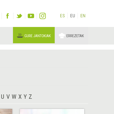
ES
EU
EN
GURE JANTOKIAK
ERREZETAK
U
V
W
X
Y
Z