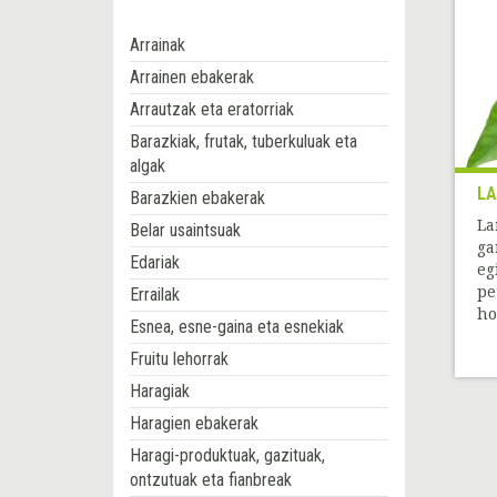
Arrainak
Arrainen ebakerak
Arrautzak eta eratorriak
Barazkiak, frutak, tuberkuluak eta
algak
LA
Barazkien ebakerak
La
Belar usaintsuak
ga
Edariak
eg
pe
Errailak
ho
Esnea, esne-gaina eta esnekiak
Fruitu lehorrak
Haragiak
Haragien ebakerak
Haragi-produktuak, gazituak,
ontzutuak eta fianbreak