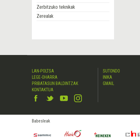
Zerbitzuko teknikak
Zerealak
LAN-POLTSA
SUTONDO
LEGE-OHARRA
INIKA
PRIBATASUN BALDINTZAK
GMAIL
KONTAKTUA
Babesleak