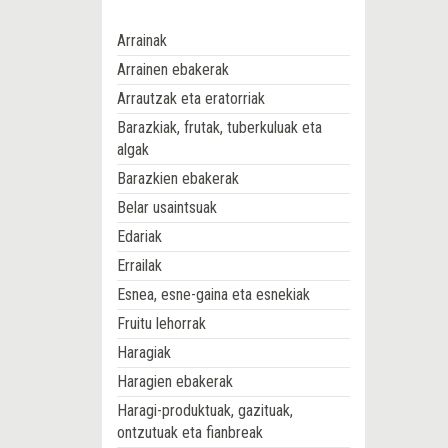
Arrainak
Arrainen ebakerak
Arrautzak eta eratorriak
Barazkiak, frutak, tuberkuluak eta
algak
Barazkien ebakerak
Belar usaintsuak
Edariak
Errailak
Esnea, esne-gaina eta esnekiak
Fruitu lehorrak
Haragiak
Haragien ebakerak
Haragi-produktuak, gazituak,
ontzutuak eta fianbreak