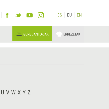
ES
EU
EN
GURE JANTOKIAK
ERREZETAK
U
V
W
X
Y
Z