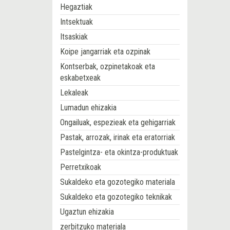
Hegaztiak
Intsektuak
Itsaskiak
Koipe jangarriak eta ozpinak
Kontserbak, ozpinetakoak eta
eskabetxeak
Lekaleak
Lumadun ehizakia
Ongailuak, espezieak eta gehigarriak
Pastak, arrozak, irinak eta eratorriak
Pastelgintza- eta okintza-produktuak
Perretxikoak
Sukaldeko eta gozotegiko materiala
Sukaldeko eta gozotegiko teknikak
Ugaztun ehizakia
zerbitzuko materiala