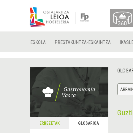
ESKOLA
PRESTAKUNTZA-ESKAINTZA
IKASL
GLOSA
ARRAI
Guzt
ERREZETAK
GLOSARIOA