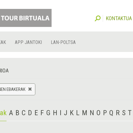
KONTAKTUA
EAK
APP JANTOKI
LAN-POLTSA
RIOA
NEN EBAKERAK
iak
A
B
C
D
E
F
G
H
I
J
K
L
M
N
O
P
Q
R
S
T