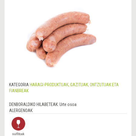
KATEGORIA
HARAGI-PRODUKTUAK, GAZITUAK, ONTZUTUAK ETA
FIANBREAK
DENBORALDIKO HILABETEAK:
Urte osoa
ALERGENOAK
sulfitoak