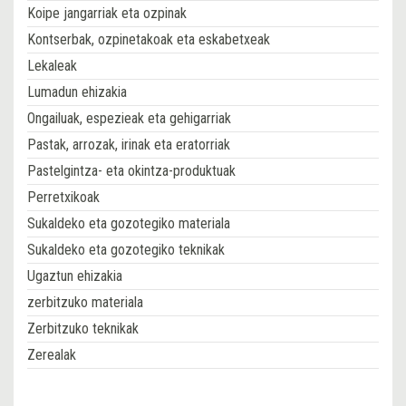
Koipe jangarriak eta ozpinak
Kontserbak, ozpinetakoak eta eskabetxeak
Lekaleak
Lumadun ehizakia
Ongailuak, espezieak eta gehigarriak
Pastak, arrozak, irinak eta eratorriak
Pastelgintza- eta okintza-produktuak
Perretxikoak
Sukaldeko eta gozotegiko materiala
Sukaldeko eta gozotegiko teknikak
Ugaztun ehizakia
zerbitzuko materiala
Zerbitzuko teknikak
Zerealak