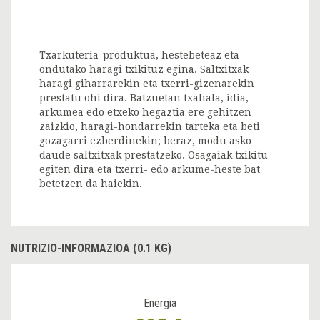
Txarkuteria-produktua, hestebeteaz eta
ondutako haragi txikituz egina. Saltxitxak
haragi giharrarekin eta txerri-gizenarekin
prestatu ohi dira. Batzuetan txahala, idia,
arkumea edo etxeko hegaztia ere gehitzen
zaizkio, haragi-hondarrekin tarteka eta beti
gozagarri ezberdinekin; beraz, modu asko
daude saltxitxak prestatzeko. Osagaiak txikitu
egiten dira eta txerri- edo arkume-heste bat
betetzen da haiekin.
NUTRIZIO-INFORMAZIOA (0.1 KG)
Energia