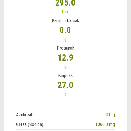
295.0
kcal
Karbohidratoak
0.0
g
Proteinak
12.9
g
Koipeak
27.0
g
Azukreak
0.0 g
Gatza (Sodioa)
1060.0 mg