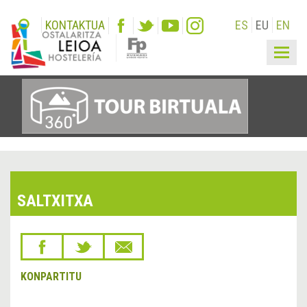
KONTAKTUA
ES
EU
EN
Togg
navig
SALTXITXA
KONPARTITU