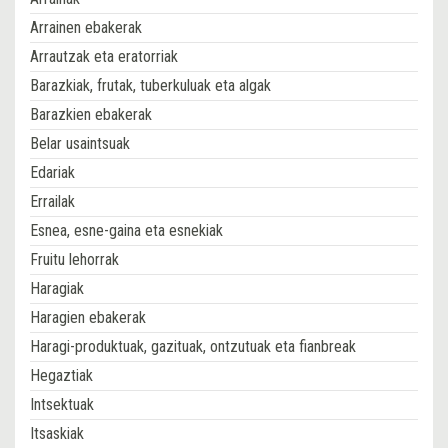
Arrainen ebakerak
Arrautzak eta eratorriak
Barazkiak, frutak, tuberkuluak eta algak
Barazkien ebakerak
Belar usaintsuak
Edariak
Errailak
Esnea, esne-gaina eta esnekiak
Fruitu lehorrak
Haragiak
Haragien ebakerak
Haragi-produktuak, gazituak, ontzutuak eta fianbreak
Hegaztiak
Intsektuak
Itsaskiak