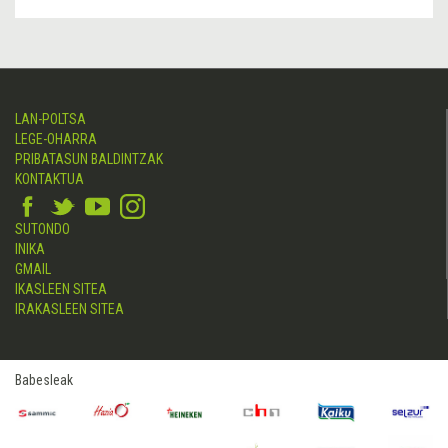
LAN-POLTSA
LEGE-OHARRA
PRIBATASUN BALDINTZAK
KONTAKTUA
SUTONDO
INIKA
GMAIL
IKASLEEN SITEA
IRAKASLEEN SITEA
Babesleak