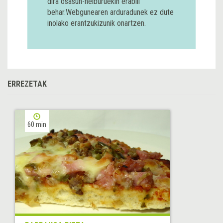
dira osasun-helburuekin erabili
behar.Webgunearen arduradunek ez dute
inolako erantzukizunik onartzen.
ERREZETAK
60 min