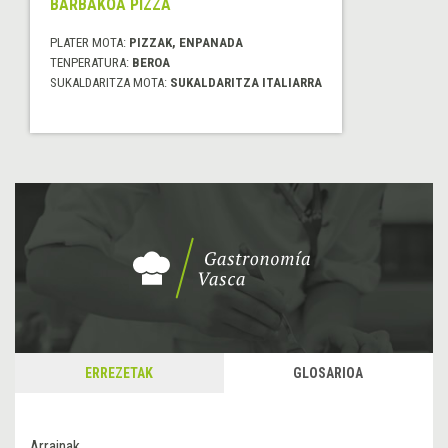
BARBAKOA PIZZA
PLATER MOTA:
PIZZAK, ENPANADA
TENPERATURA:
BEROA
SUKALDARITZA MOTA:
SUKALDARITZA ITALIARRA
ERREZETAK
GLOSARIOA
Arrainak