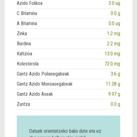
Azido Folikoa
3.0 ug
C Bitamina
0.0 g
A Bitamina
0.0 ug
Zinka
1.2 mg
Burdina
2.2 mg
Kaltzioa
13.0 mg
Kolesterola
72.0 mg
Gantz Azido Poliasegabeak
3.6 g
Gantz Azido Monoasegabeak
11.28 g
Gantz Azido Aseak
9.97 g
Zuntza
0.0 g
Datuek orientatzeko balio dute eta ez