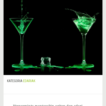
KATEGORIA
EDARIAK
Pipperminta mentarekin egiten den edari