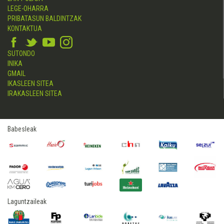
LEGE-OHARRA
PRIBATASUN BALDINTZAK
KONTAKTUA
SUTONDO
INIKA
GMAIL
IKASLEEN SITEA
IRAKASLEEN SITEA
Babesleak
Laguntzaileak