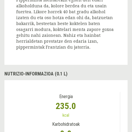
alkoholduna da, kolore berdea du eta usain
fuertea. Likore horrek 40 bat gradu alkohol
izaten du eta oso hotza edan ohi da, batzuetan
bakarrik, besteetan beste koktelen baten
osagarri modura, koktelari menta zapore goxoa
gehitu nahi zaionean. Nahiz eta hainbat
herrialdetan prestatze den edaria izan,
pippermintak Frantzian du jatorria.
NUTRIZIO-INFORMAZIOA (0.1 L)
Energia
235.0
kcal
Karbohidratoak