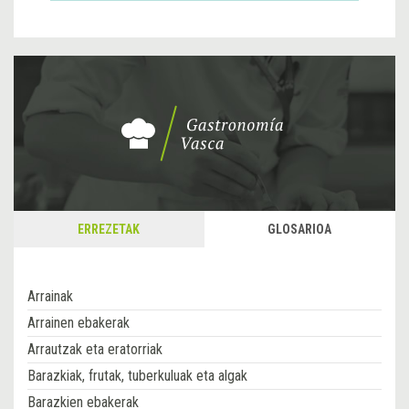
ERREZETAK
GLOSARIOA
Arrainak
Arrainen ebakerak
Arrautzak eta eratorriak
Barazkiak, frutak, tuberkuluak eta algak
Barazkien ebakerak