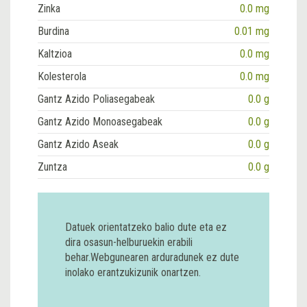
Zinka
0.0 mg
Burdina
0.01 mg
Kaltzioa
0.0 mg
Kolesterola
0.0 mg
Gantz Azido Poliasegabeak
0.0 g
Gantz Azido Monoasegabeak
0.0 g
Gantz Azido Aseak
0.0 g
Zuntza
0.0 g
Datuek orientatzeko balio dute eta ez
dira osasun-helburuekin erabili
behar.Webgunearen arduradunek ez dute
inolako erantzukizunik onartzen.