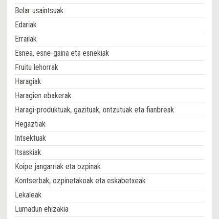
Belar usaintsuak
Edariak
Errailak
Esnea, esne-gaina eta esnekiak
Fruitu lehorrak
Haragiak
Haragien ebakerak
Haragi-produktuak, gazituak, ontzutuak eta fianbreak
Hegaztiak
Intsektuak
Itsaskiak
Koipe jangarriak eta ozpinak
Kontserbak, ozpinetakoak eta eskabetxeak
Lekaleak
Lumadun ehizakia