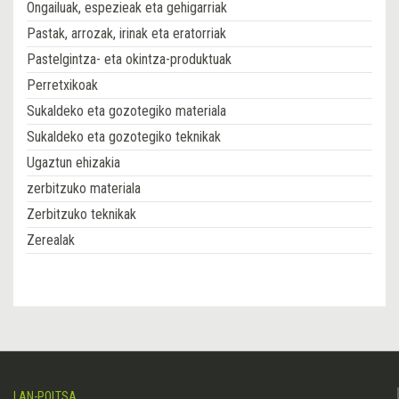
Ongailuak, espezieak eta gehigarriak
Pastak, arrozak, irinak eta eratorriak
Pastelgintza- eta okintza-produktuak
Perretxikoak
Sukaldeko eta gozotegiko materiala
Sukaldeko eta gozotegiko teknikak
Ugaztun ehizakia
zerbitzuko materiala
Zerbitzuko teknikak
Zerealak
LAN-POLTSA