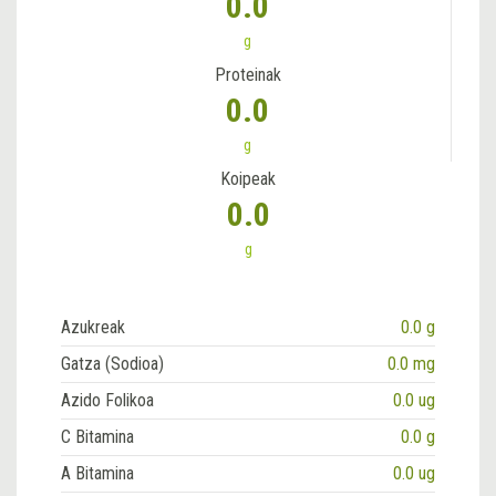
0.0
g
Proteinak
0.0
g
Koipeak
0.0
g
Azukreak
0.0 g
Gatza (Sodioa)
0.0 mg
Azido Folikoa
0.0 ug
C Bitamina
0.0 g
A Bitamina
0.0 ug