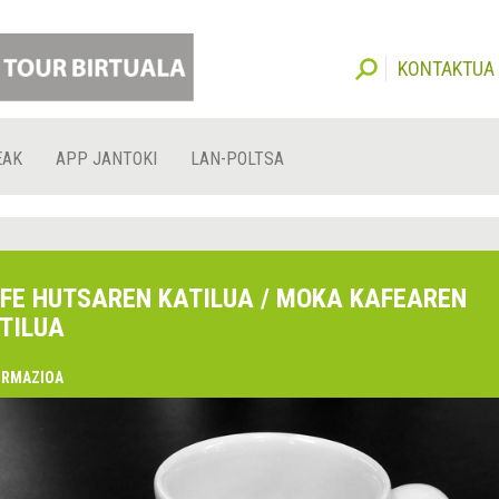
KONTAKTUA
EAK
APP JANTOKI
LAN-POLTSA
FE HUTSAREN KATILUA / MOKA KAFEAREN
TILUA
ORMAZIOA