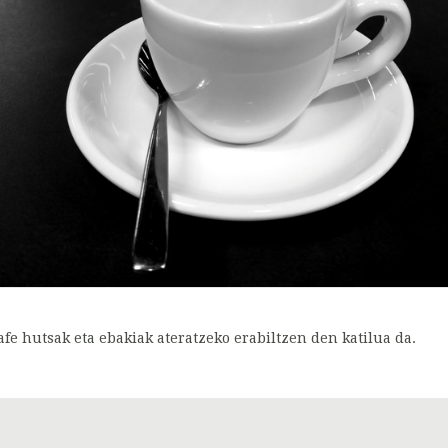
afe hutsak eta ebakiak ateratzeko erabiltzen den katilua da.