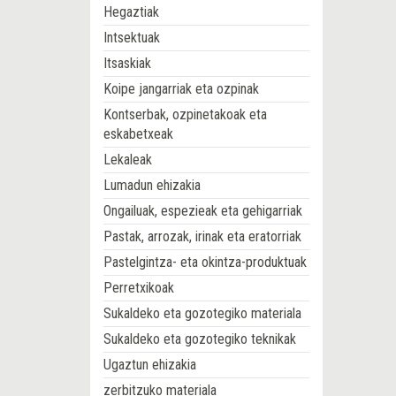
Hegaztiak
Intsektuak
Itsaskiak
Koipe jangarriak eta ozpinak
Kontserbak, ozpinetakoak eta
eskabetxeak
Lekaleak
Lumadun ehizakia
Ongailuak, espezieak eta gehigarriak
Pastak, arrozak, irinak eta eratorriak
Pastelgintza- eta okintza-produktuak
Perretxikoak
Sukaldeko eta gozotegiko materiala
Sukaldeko eta gozotegiko teknikak
Ugaztun ehizakia
zerbitzuko materiala