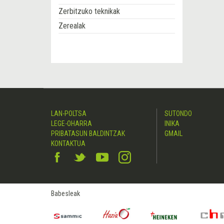
Zerbitzuko teknikak
Zerealak
LAN-POLTSA
SUTONDO
LEGE-OHARRA
INIKA
PRIBATASUN BALDINTZAK
GMAIL
KONTAKTUA
Babesleak