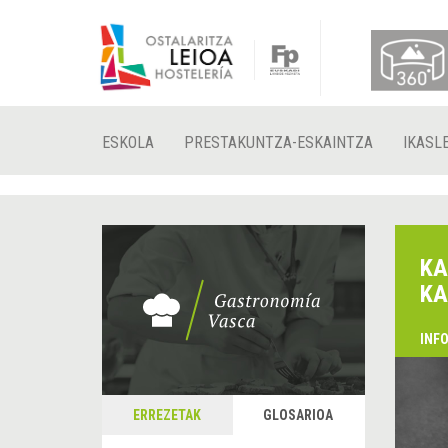
ESKOLA
PRESTAKUNTZA-ESKAINTZA
IKASL
KA
KA
INF
ERREZETAK
GLOSARIOA