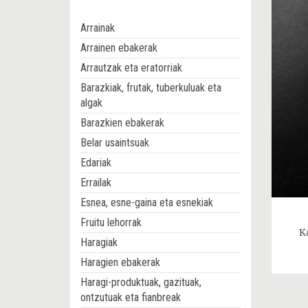
Arrainak
Arrainen ebakerak
Arrautzak eta eratorriak
Barazkiak, frutak, tuberkuluak eta
algak
Barazkien ebakerak
Belar usaintsuak
Edariak
Errailak
Esnea, esne-gaina eta esnekiak
Fruitu lehorrak
K
Haragiak
Haragien ebakerak
Haragi-produktuak, gazituak,
ontzutuak eta fianbreak