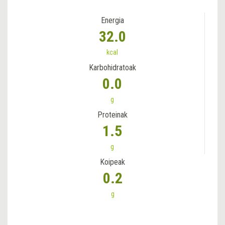
Energia
32.0
kcal
Karbohidratoak
0.0
g
Proteinak
1.5
g
Koipeak
0.2
g