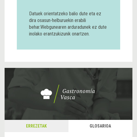
Datuek orientatzeko balio dute eta ez
dira osasun-helburuekin erabili
behar.Webgunearen arduradunek ez dute
inolako erantzukizunik onartzen.
ERREZETAK
GLOSARIOA