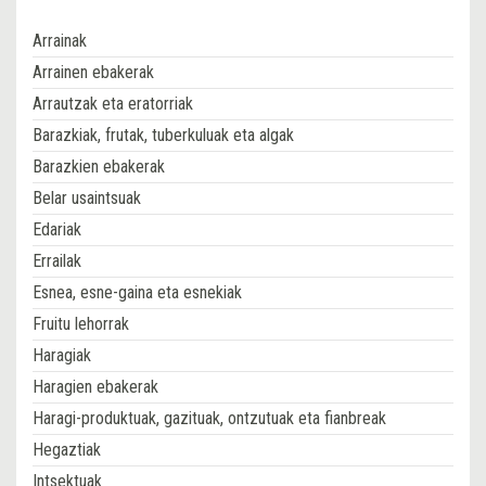
Arrainak
Arrainen ebakerak
Arrautzak eta eratorriak
Barazkiak, frutak, tuberkuluak eta algak
Barazkien ebakerak
Belar usaintsuak
Edariak
Errailak
Esnea, esne-gaina eta esnekiak
Fruitu lehorrak
Haragiak
Haragien ebakerak
Haragi-produktuak, gazituak, ontzutuak eta fianbreak
Hegaztiak
Intsektuak