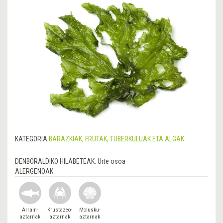
KATEGORIA
BARAZKIAK, FRUTAK, TUBERKULUAK ETA ALGAK
DENBORALDIKO HILABETEAK:
Urte osoa
ALERGENOAK
Arrain-
Krustazeo-
Molusku-
aztarnak
aztarnak
aztarnak