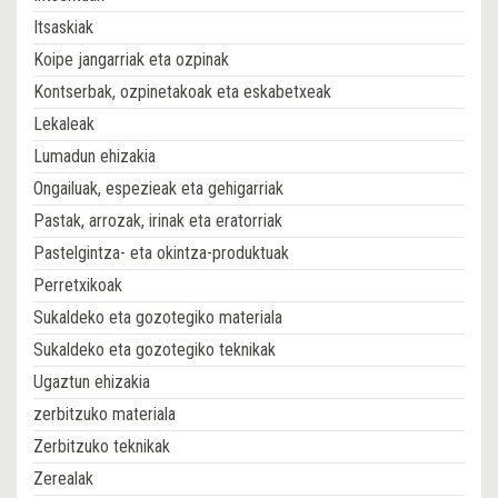
Itsaskiak
Koipe jangarriak eta ozpinak
Kontserbak, ozpinetakoak eta eskabetxeak
Lekaleak
Lumadun ehizakia
Ongailuak, espezieak eta gehigarriak
Pastak, arrozak, irinak eta eratorriak
Pastelgintza- eta okintza-produktuak
Perretxikoak
Sukaldeko eta gozotegiko materiala
Sukaldeko eta gozotegiko teknikak
Ugaztun ehizakia
zerbitzuko materiala
Zerbitzuko teknikak
Zerealak