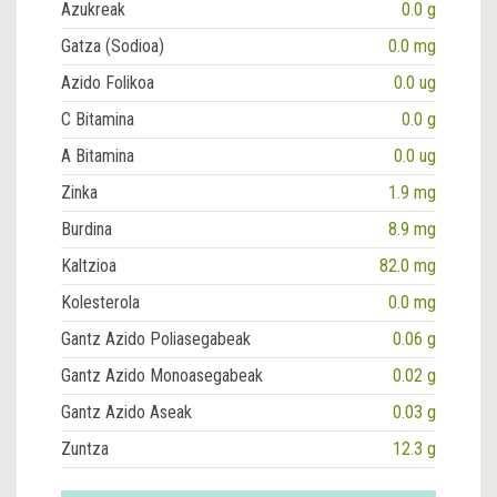
Azukreak
0.0 g
Gatza (Sodioa)
0.0 mg
Azido Folikoa
0.0 ug
C Bitamina
0.0 g
A Bitamina
0.0 ug
Zinka
1.9 mg
Burdina
8.9 mg
Kaltzioa
82.0 mg
Kolesterola
0.0 mg
Gantz Azido Poliasegabeak
0.06 g
Gantz Azido Monoasegabeak
0.02 g
Gantz Azido Aseak
0.03 g
Zuntza
12.3 g