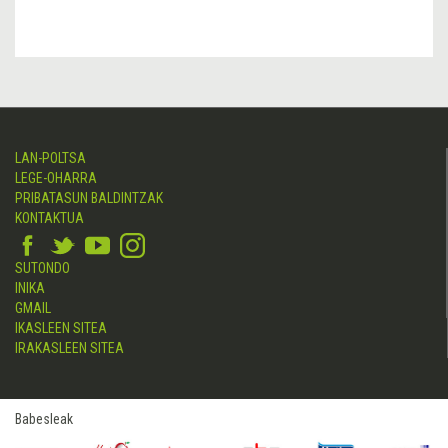
LAN-POLTSA
LEGE-OHARRA
PRIBATASUN BALDINTZAK
KONTAKTUA
SUTONDO
INIKA
GMAIL
IKASLEEN SITEA
IRAKASLEEN SITEA
Babesleak