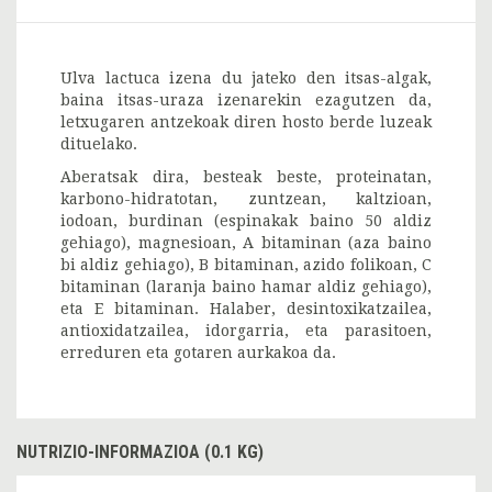
Ulva lactuca izena du jateko den itsas-algak,
baina itsas-uraza izenarekin ezagutzen da,
letxugaren antzekoak diren hosto berde luzeak
dituelako.
Aberatsak dira, besteak beste, proteinatan,
karbono-hidratotan, zuntzean, kaltzioan,
iodoan, burdinan (espinakak baino 50 aldiz
gehiago), magnesioan, A bitaminan (aza baino
bi aldiz gehiago), B bitaminan, azido folikoan, C
bitaminan (laranja baino hamar aldiz gehiago),
eta E bitaminan. Halaber, desintoxikatzailea,
antioxidatzailea, idorgarria, eta parasitoen,
erreduren eta gotaren aurkakoa da.
NUTRIZIO-INFORMAZIOA (0.1 KG)