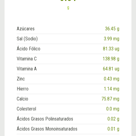
g
Azúcares
36.45 g
Sal (Sodio)
3.99 mg
Ácido Fólico
81.33 ug
Vitamina C
138.98 g
Vitamina A
64.81 ug
Zinc
0.43 mg
Hierro
1.14 mg
Calcio
75.87 mg
Colesterol
0.0 mg
Ácidos Grasos Polinsaturados
0.02 g
Ácidos Grasos Monoinsaturados
0.01 g