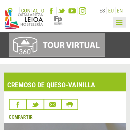
CONTACTO
ES
EU
EN
Togg
navig
CREMOSO DE QUESO-VAINILLA
COMPARTIR