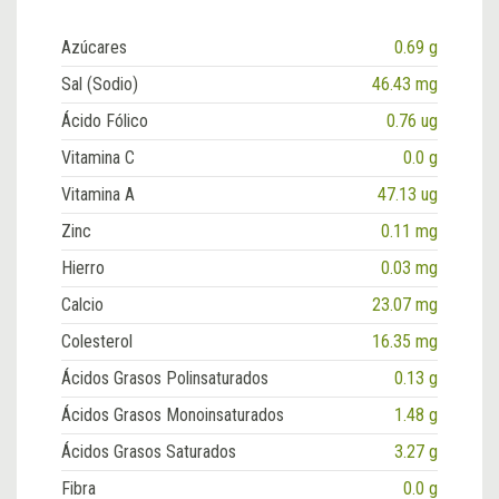
Azúcares
0.69 g
Sal (Sodio)
46.43 mg
Ácido Fólico
0.76 ug
Vitamina C
0.0 g
Vitamina A
47.13 ug
Zinc
0.11 mg
Hierro
0.03 mg
Calcio
23.07 mg
Colesterol
16.35 mg
Ácidos Grasos Polinsaturados
0.13 g
Ácidos Grasos Monoinsaturados
1.48 g
Ácidos Grasos Saturados
3.27 g
Fibra
0.0 g