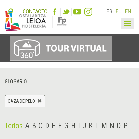
CONTACTO
ES
EU
EN
Togg
navig
GLOSARIO
CAZA DE PELO
Todos
A
B
C
D
E
F
G
H
I
J
K
L
M
N
O
P