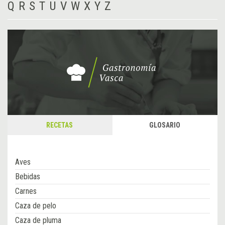
Q
R
S
T
U
V
W
X
Y
Z
RECETAS
GLOSARIO
Aves
Bebidas
Carnes
Caza de pelo
Caza de pluma