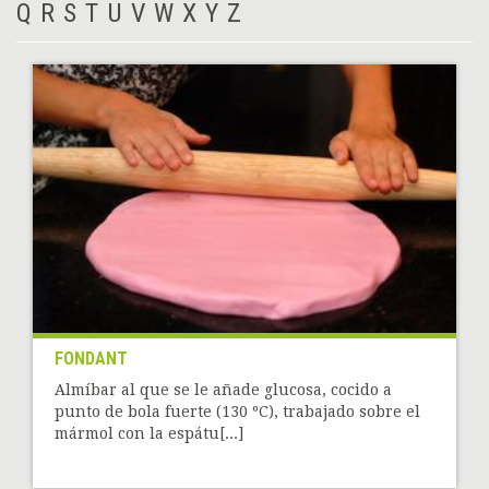
Q
R
S
T
U
V
W
X
Y
Z
FONDANT
Almíbar al que se le añade glucosa, cocido a
punto de bola fuerte (130 ºC), trabajado sobre el
mármol con la espátu[...]