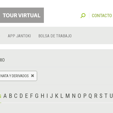
CONTACTO
O
APP JANTOKI
BOLSA DE TRABAJO
RIO
 NATA Y DERIVADOS
s
A
B
C
D
E
F
G
H
I
J
K
L
M
N
O
P
Q
R
S
T
U