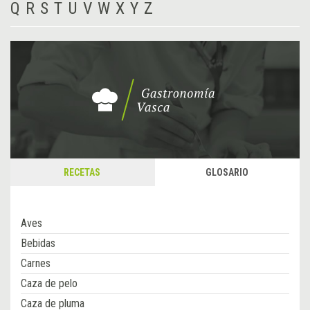
Q
R
S
T
U
V
W
X
Y
Z
RECETAS
GLOSARIO
Aves
Bebidas
Carnes
Caza de pelo
Caza de pluma