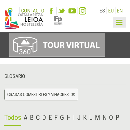
CONTACTO
ES
EU
EN
Togg
navig
GLOSARIO
GRASAS COMESTIBLES Y VINAGRES
Todos
A
B
C
D
E
F
G
H
I
J
K
L
M
N
O
P