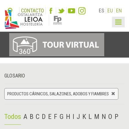
CONTACTO
ES
EU
EN
Togg
navig
GLOSARIO
PRODUCTOS CÁRNICOS, SALAZONES, ADOBOS Y FIAMBRES
Todos
A
B
C
D
E
F
G
H
I
J
K
L
M
N
O
P