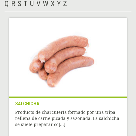
Q
R
S
T
U
V
W
X
Y
Z
SALCHICHA
Producto de charcutería formado por una tripa
rellena de carne picada y sazonada. La salchicha
se suele preparar co[...]