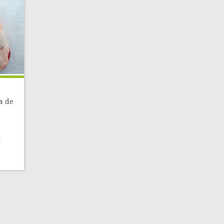
a de
]