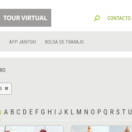
CONTACTO
O
APP JANTOKI
BOLSA DE TRABAJO
RIO
S
s
A
B
C
D
E
F
G
H
I
J
K
L
M
N
O
P
Q
R
S
T
U