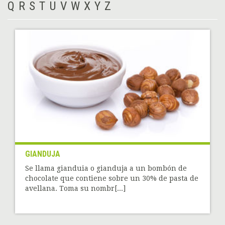
Q
R
S
T
U
V
W
X
Y
Z
GIANDUJA
Se llama gianduia o gianduja a un bombón de
chocolate que contiene sobre un 30% de pasta de
avellana. Toma su nombr[...]