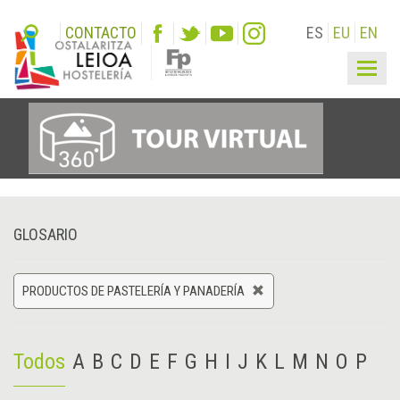
CONTACTO
ES
EU
EN
Togg
navig
GLOSARIO
PRODUCTOS DE PASTELERÍA Y PANADERÍA
Todos
A
B
C
D
E
F
G
H
I
J
K
L
M
N
O
P