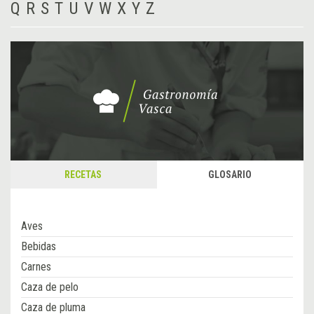
Q
R
S
T
U
V
W
X
Y
Z
RECETAS
GLOSARIO
Aves
Bebidas
Carnes
Caza de pelo
Caza de pluma