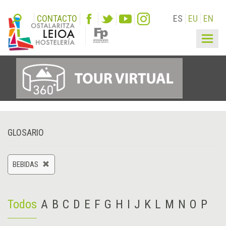
CONTACTO
ES
EU
EN
Togg
navig
GLOSARIO
BEBIDAS
Todos
A
B
C
D
E
F
G
H
I
J
K
L
M
N
O
P