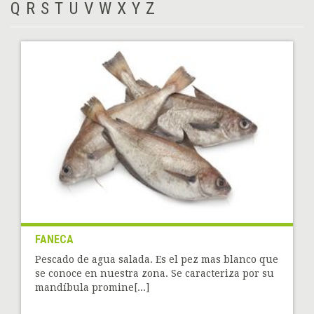
Q
R
S
T
U
V
W
X
Y
Z
FANECA
Pescado de agua salada. Es el pez mas blanco que
se conoce en nuestra zona. Se caracteriza por su
mandíbula promine[...]