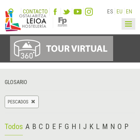
CONTACTO
ES
EU
EN
Togg
navig
GLOSARIO
PESCADOS
Todos
A
B
C
D
E
F
G
H
I
J
K
L
M
N
O
P