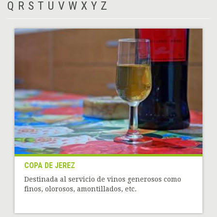
Q
R
S
T
U
V
W
X
Y
Z
COPA DE JEREZ
Destinada al servicio de vinos generosos como
finos, olorosos, amontillados, etc.