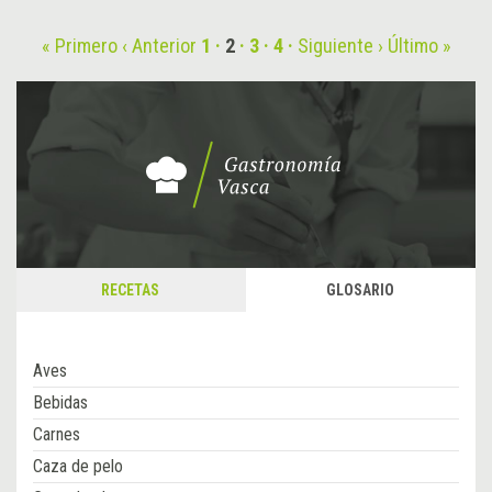
« Primero
‹ Anterior
1
2
3
4
Siguiente ›
Último »
RECETAS
GLOSARIO
Aves
Bebidas
Carnes
Caza de pelo