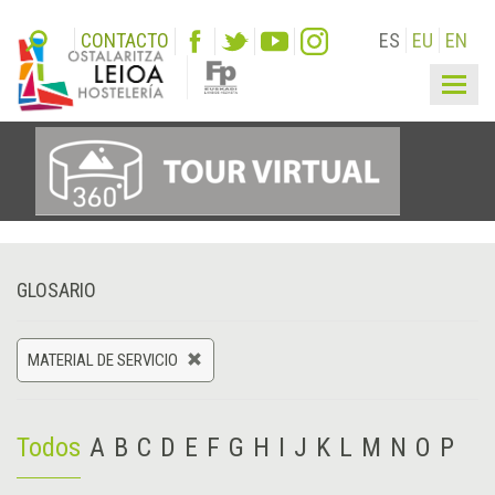
CONTACTO
ES
EU
EN
Togg
navig
GLOSARIO
MATERIAL DE SERVICIO
Todos
A
B
C
D
E
F
G
H
I
J
K
L
M
N
O
P